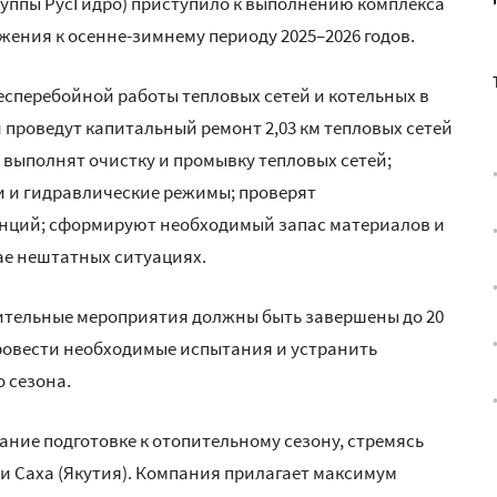
Группы РусГидро) приступило к выполнению комплекса
ения к осенне-зимнему периоду 2025–2026 годов.
сперебойной работы тепловых сетей и котельных в
 проведут капитальный ремонт 2,03 км тепловых сетей
 выполнят очистку и промывку тепловых сетей;
и и гидравлические режимы; проверят
анций; сформируют необходимый запас материалов и
ае нештатных ситуациях.
вительные мероприятия должны быть завершены до 20
провести необходимые испытания и устранить
 сезона.
ние подготовке к отопительному сезону, стремясь
и Саха (Якутия). Компания прилагает максимум