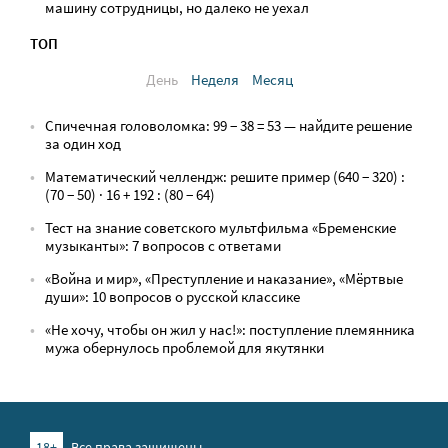
машину сотрудницы, но далеко не уехал
ТОП
День
Неделя
Месяц
Спичечная головоломка: 99 − 38 = 53 — найдите решение
за один ход
Математический челлендж: решите пример (640 − 320) :
(70 − 50) · 16 + 192 : (80 − 64)
Тест на знание советского мультфильма «Бременские
музыканты»: 7 вопросов с ответами
«Война и мир», «Преступление и наказание», «Мёртвые
души»: 10 вопросов о русской классике
«Не хочу, чтобы он жил у нас!»: поступление племянника
мужа обернулось проблемой для якутянки
18+
Все права защищены.