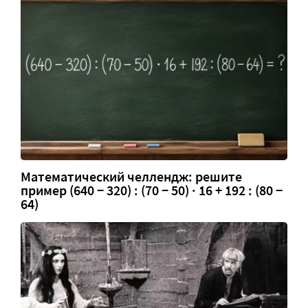
Математический челлендж: решите
пример (640 − 320) : (70 − 50) · 16 + 192 : (80 −
64)