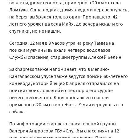
возле гидрометеопоста, примерно в 20 км от села
Ломтука. Одна лодка с двумя людьми перевернулась,
на берег выбрался только один. Пропавшего, 42-
летнего уроженца села Майя, до вечера искали его
спутники, но не нашли.
Сегодня, 12 мая в 9 часов утра на реку Тамма на
поиски мужчины выехали четверо водолазов
Службы спасения, старший группы Алексей Белин.
Sakhapress также напоминает, что в Мегино-
Кангаласском улусе также ведутся поиски 60-летнего
коневода, который еще 30 апреля отправился на
поиски своих лошадей и с тех пор о его судьбе
ничего неизвестно. Коня пропавшего нашли
примерно в 20 км от конебазы. 9 мая вернулась его
собака.
По информации старшего спасательной группы
Валерия Андросова ГБУ «Службы спасения» на 12
мая, продолжаются поиски коневода. Поиски