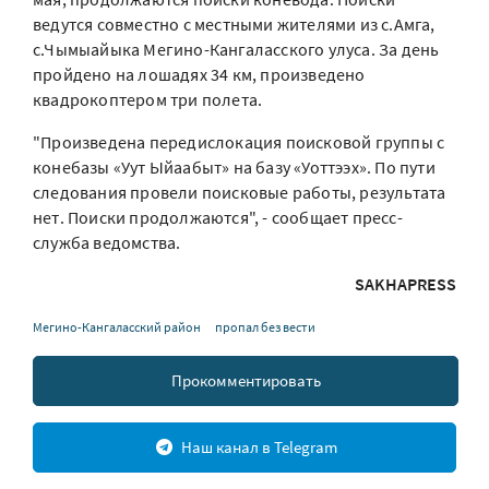
ведутся совместно с местными жителями из с.Амга,
с.Чымыайыка Мегино-Кангаласского улуса. За день
пройдено на лошадях 34 км, произведено
квадрокоптером три полета.
"Произведена передислокация поисковой группы с
конебазы «Уут Ыйаабыт» на базу «Уоттээх». По пути
следования провели поисковые работы, результата
нет. Поиски продолжаются", - сообщает пресс-
служба ведомства.
SAKHAPRESS
Мегино-Кангаласский район
пропал без вести
Прокомментировать
Наш канал в Telegram