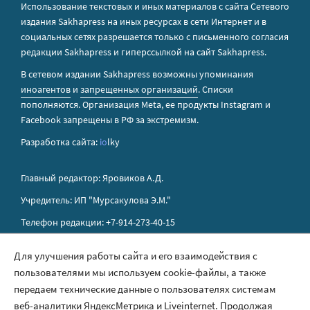
Использование текстовых и иных материалов с сайта Сетевого
издания Sakhapress на иных ресурсах в сети Интернет и в
социальных сетях разрешается только с письменного согласия
редакции Sakhapress и гиперссылкой на сайт Sakhapress.
В сетевом издании Sakhapress возможны упоминания
иноагентов
и
запрещенных организаций
. Списки
пополняются. Организация Metа, ее продукты Instagram и
Facebook запрещены в РФ за экстремизм.
Разработка сайта:
io
lky
Главный редактор: Яровиков А.Д.
Учредитель: ИП "Мурсакулова Э.М."
Телефон редакции: +7-914-273-40-15
E-mail редакции: sakhapress@mail.ru
Для улучшения работы сайта и его взаимодействия с
пользователями мы используем cookie-файлы, а также
Правила сайта
передаем технические данные о пользователях системам
Политика обработки персональных данных
веб-аналитики ЯндексМетрика и Liveinternet. Продолжая