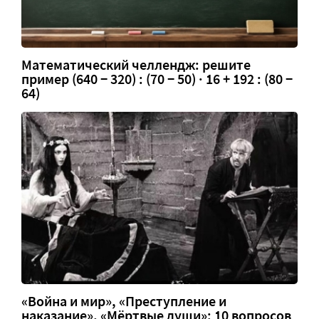
Математический челлендж: решите
пример (640 − 320) : (70 − 50) · 16 + 192 : (80 −
64)
«Война и мир», «Преступление и
наказание», «Мёртвые души»: 10 вопросов