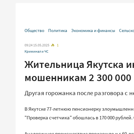
Общество
Политика
Экономика и финансы
Сельск
09:24 15.05.2025
1
Криминал и ЧС
Жительница Якутска и
мошенникам 2 300 000
Другая горожанка после разговора с н
В Якутске 77-летнюю пенсионерку злоумышленн
"Проверка счетчика" обошлась в 170 000 рублей
Аналогичное происшествие произошло и с 60-ле