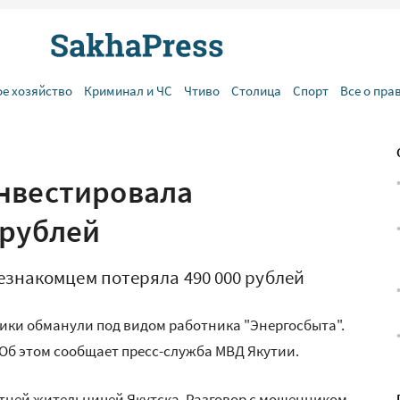
ое хозяйство
Криминал и ЧС
Чтиво
Столица
Спорт
Все о пра
нвестировала
 рублей
езнакомцем потеряла 490 000 рублей
ики обманули под видом работника "Энергосбыта".
. Об этом сообщает пресс-служба МВД Якутии.
тней жительницей Якутска. Разговор с мошенником