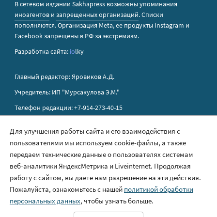
В сетевом издании Sakhapress возможны упоминания
иноагентов
и
запрещенных организаций
. Списки
пополняются. Организация Metа, ее продукты Instagram и
Facebook запрещены в РФ за экстремизм.
Разработка сайта:
io
lky
Главный редактор: Яровиков А.Д.
Учредитель: ИП "Мурсакулова Э.М."
Телефон редакции: +7-914-273-40-15
E-mail редакции: sakhapress@mail.ru
Для улучшения работы сайта и его взаимодействия с
пользователями мы используем cookie-файлы, а также
Правила сайта
передаем технические данные о пользователях системам
Политика обработки персональных данных
веб-аналитики ЯндексМетрика и Liveinternet. Продолжая
работу с сайтом, вы даете нам разрешение на эти действия.
Размещение рекламы
Пожалуйста, ознакомьтесь с нашей
политикой обработки
Контакты
персональных данных
, чтобы узнать больше.