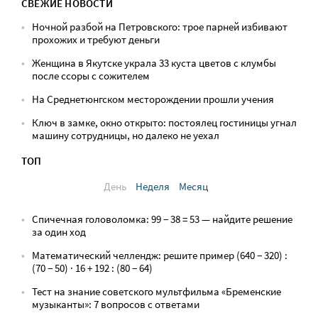
СВЕЖИЕ НОВОСТИ
Ночной разбой на Петровского: трое парней избивают
прохожих и требуют деньги
Женщина в Якутске украла 33 куста цветов с клумбы
после ссоры с сожителем
На Среднетюнгском месторождении прошли учения
Ключ в замке, окно открыто: постоялец гостиницы угнал
машину сотрудницы, но далеко не уехал
ТОП
День
Неделя
Месяц
Спичечная головоломка: 99 − 38 = 53 — найдите решение
за один ход
Математический челлендж: решите пример (640 − 320) :
(70 − 50) · 16 + 192 : (80 − 64)
Тест на знание советского мультфильма «Бременские
музыканты»: 7 вопросов с ответами