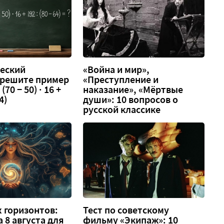
еский
«Война и мир»,
 решите пример
«Преступление и
 (70 − 50) · 16 +
наказание», «Мёртвые
4)
души»: 10 вопросов о
русской классике
 горизонтов:
Тест по советскому
а 8 августа для
фильму «Экипаж»: 10