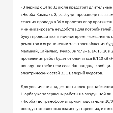
«В период с 14 по 31 июля предстоят длительны
«Нюрба-Хампах». Здесь будет производиться за
сечения провода в 34-х пролетах опор протяжен
минимизировать неудобства для потребителей,
будут проводиться в ночное время - ежедневно с
ремонтов в ограничении электроснабжения буду
Малыкай, Сайылык, Чукар, Энгольжа. 14, 15, 20 и
проведения работ будет отключаться ВЛ 10 кВ «
попадут потребители села Чаппанда», - сообщи
электрических сетей ЗЭС Валерий Федотов.
Для увеличения надежности электроснабжения п
Нюрба уже завершены работы на воздушной лини
«Нюрба» до трансформаторной подстанции 10/0,
опор, установленных взамен устаревших, и вмес