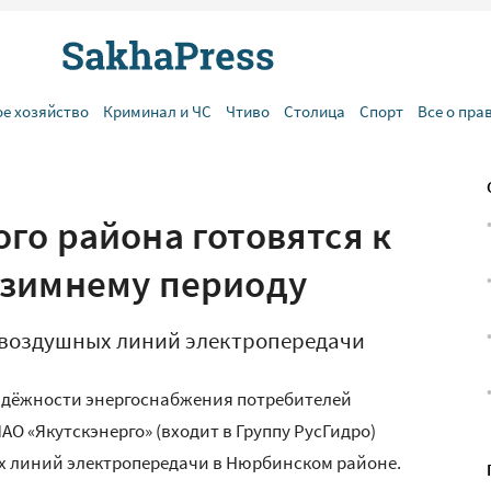
ое хозяйство
Криминал и ЧС
Чтиво
Столица
Спорт
Все о пра
го района готовятся к
-зимнему периоду
 воздушных линий электропередачи
дёжности энергоснабжения потребителей
О «Якутскэнерго» (входит в Группу РусГидро)
х линий электропередачи в Нюрбинском районе.