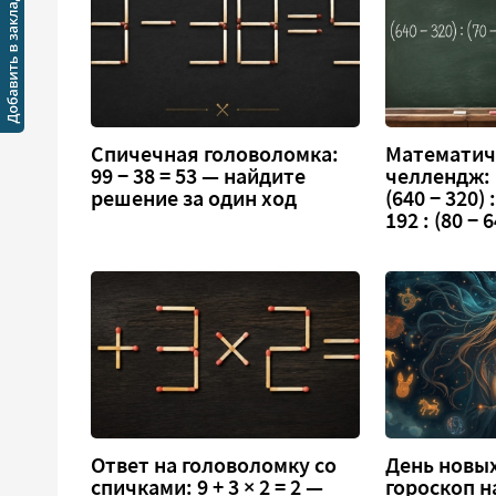
Спичечная головоломка:
Математич
99 − 38 = 53 — найдите
челлендж:
решение за один ход
(640 − 320) :
192 : (80 − 6
Ответ на головоломку со
День новых
спичками: 9 + 3 × 2 = 2 —
гороскоп н