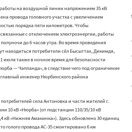
е работы на воздушной линии напряжением 35 кВ
мена провода головного участка с увеличением
ностью порядка пяти километров. Чтобы
 связанные с отключением электроэнергии, работы
 полуночи до 6 часов утра. Во время проведения
т находиться потребители сёл Бысыттах, Дикимдя,
 21 июля также в ночное время для безопасности
Нюрба — Чаппанда», в следствие чего под ограничение
л главный инженер Нюрбинского района
отребителей села Антоновка и части жителей г.
и 10 кВ «Нюрба» (от подстанции 110/35/10 кВ
4 кВ «Нижняя Амакинка»). Здесь обновлено 30 единиц
то голого провода АС-35 смонтировано 6 км