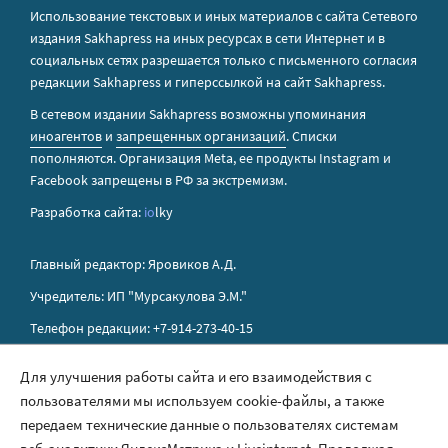
Использование текстовых и иных материалов с сайта Сетевого
издания Sakhapress на иных ресурсах в сети Интернет и в
социальных сетях разрешается только с письменного согласия
редакции Sakhapress и гиперссылкой на сайт Sakhapress.
В сетевом издании Sakhapress возможны упоминания
иноагентов
и
запрещенных организаций
. Списки
пополняются. Организация Metа, ее продукты Instagram и
Facebook запрещены в РФ за экстремизм.
Разработка сайта:
io
lky
Главный редактор: Яровиков А.Д.
Учредитель: ИП "Мурсакулова Э.М."
Телефон редакции: +7-914-273-40-15
E-mail редакции: sakhapress@mail.ru
Для улучшения работы сайта и его взаимодействия с
пользователями мы используем cookie-файлы, а также
Правила сайта
передаем технические данные о пользователях системам
Политика обработки персональных данных