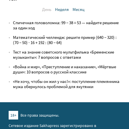
День
Неделя
Месяц
Спичечная головоломка: 99 − 38 = 53 — найдите решение
за один ход
Математический челлендж: решите пример (640 − 320) :
(70 − 50) · 16 + 192 : (80 − 64)
Тест на знание советского мультфильма «Бременские
музыканты»: 7 вопросов с ответами
«Война и мир», «Преступление и наказание», «Мёртвые
души»: 10 вопросов о русской классике
«Не хочу, чтобы он жил у нас!»: поступление племянника
мужа обернулось проблемой для якутянки
18+
Все права защищены.
Сетевое издание Sakhapress зарегистрировано в