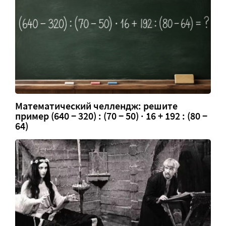
Математический челлендж: решите
пример (640 − 320) : (70 − 50) · 16 + 192 : (80 −
64)