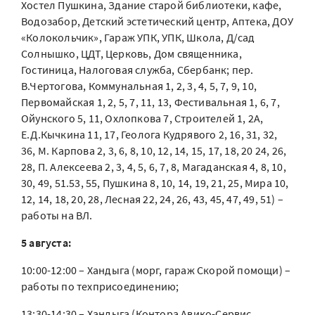
Хостел Пушкина, Здание старой библиотеки, кафе,
Водозабор, Детский эстетический центр, Аптека, ДОУ
«Колокольчик», Гараж УПК, УПК, Школа, Д/сад
Солнышко, ЦДТ, Церковь, Дом священника,
Гостиница, Налоговая служба, Сбербанк; пер.
В.Чертогова, Коммунальная 1, 2, 3, 4, 5, 7, 9, 10,
Первомайская 1, 2, 5, 7, 11, 13, Фестивальная 1, 6, 7,
Ойунского 5, 11, Охлопкова 7, Строителей 1, 2А,
Е.Д.Кычкина 11, 17, Геолога Кудрявого 2, 16, 31, 32,
36, М. Карпова 2, 3, 6, 8, 10, 12, 14, 15, 17, 18, 20 24, 26,
28, П. Алексеева 2, 3, 4, 5, 6, 7, 8, Магаданская 4, 8, 10,
30, 49, 51.53, 55, Пушкина 8, 10, 14, 19, 21, 25, Мира 10,
12, 14, 18, 20, 28, Лесная 22, 24, 26, 43, 45, 47, 49, 51) –
работы на ВЛ.
5 августа:
10:00-12:00 – Хандыга (морг, гараж Скорой помощи) –
работы по техприсоединению;
13:30-14:30 – Хандыга (Контора Авико-Сервис,