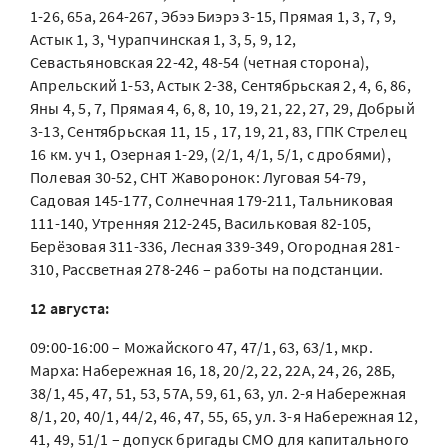
1-26, 65а, 264-267, Эбээ Биэрэ 3-15, Прямая 1, 3, 7, 9,
Астык 1, 3, Чурапчинская 1, 3, 5, 9, 12,
Севастьяновская 22-42, 48-54 (четная сторона),
Апрельский 1-53, Астык 2-38, Сентябрьская 2, 4, 6, 86,
Яны 4, 5, 7, Прямая 4, 6, 8, 10, 19, 21, 22, 27, 29, Добрый
3-13, Сентябрьская 11, 15 , 17, 19, 21, 83, ГПК Стрелец
16 км. уч 1, Озерная 1-29, (2/1, 4/1, 5/1, с дробями),
Полевая 30-52, СНТ Жаворонок: Луговая 54-79,
Садовая 145-177, Солнечная 179-211, Тальниковая
111-140, Утренняя 212-245, Васильковая 82-105,
Берёзовая 311-336, Лесная 339-349, Огородная 281-
310, Рассветная 278-246 – работы на подстанции.
12 августа:
09:00-16:00 – Можайского 47, 47/1, 63, 63/1, мкр.
Марха: Набережная 16, 18, 20/2, 22, 22А, 24, 26, 28Б,
38/1, 45, 47, 51, 53, 57А, 59, 61, 63, ул. 2-я Набережная
8/1, 20, 40/1, 44/2, 46, 47, 55, 65, ул. 3-я Набережная 12,
41, 49, 51/1 – допуск бригады СМО для капитального