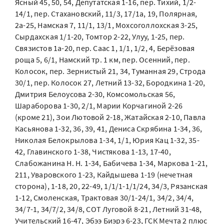
Ясный 45, 50, 54, Депутатская 1-16, пер. Тихий, 1/2-
14/1, пер. Стахановский, 11/3, 17/1а, 19, Полярная,
2а-25, Намская 7, 11/1, 13/1, Мохсоголлохская 3-25,
Сырдахская 1/1-20, Томтор 2-22, Улуу, 1-25, пер.
Связистов 1а-20, пер. Саас 1, 1/1, 1/2, 4, Берёзовая
роща 5, 6/1, Намский тр. 1 км, пер. Осенний, пер.
Колосок, пер. Зернистый 21, 34, Туманная 29, Строда
30/1, пер. Колосок 27, Летний 13-32, Бородкина 1-20,
Дмитрия Белоусова 2-30, Комсомольская 56,
Шараборова 1-30, 2/1, Марии Корчагиной 2-26
(кроме 21), Зои Лютовой 2-18, Жатайская 2-10, Павла
Касьянова 1-32, 36, 39, 41, Дениса Скрябина 1-34, 36,
Николая Белокрылова 1-34, 1/1, Юрия Кац 1-32, 35-
42, Главинского 1-38, Чистякова 1-13, 17-40,
Слабожанина Н. Н. 1-34, Бабичева 1-34, Маркова 1-21,
211, Уваровского 1-23, Кайдышева 1-19 (нечетная
сторона), 1-18, 20, 22-49, 1/1/1-1/1/24, 34/3, Рязанская
1-12, Смоленская, Трактовая 30/1-24/1, 34/2, 34/4,
34/7-1, 34/7/2, 34/8, СОТ Луговой 8-21, Летний 31-48,
Учительский 16-47, Эбээ Биэрэ 6-23, ГСК Мечта 2 плюс