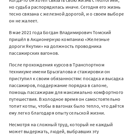
Когда-то он хотел связать свою жизнь с геологией,
но судьба распорядилась иначе. Сегодня его жизнь
тесно связана с железной дорогой, и о своем выборе
он не жалеет.
В мае 2021 года Богдан Владимирович Томский
пришёл в Акционерную компанию «Железные
дороги Якутии» на должность проводника
пассажирских вагонов.
После прохождения курсов в Транспортном
техникуме имени Брызгалова и стажировки он
приступил к своим обязанностям: посадка и высадка
пассажиров, поддержание порядка в салоне,
помощь пассажирам для максимально комфортного
путешествия. В холодное время он самостоятельно
топит котлы, чтобы в вагонах было тепло, что даётся
ему легко благодаря опыту сельской жизни.
Несмотря на сложный труд, который не каждый
может выдержать, людей, выбравших эту