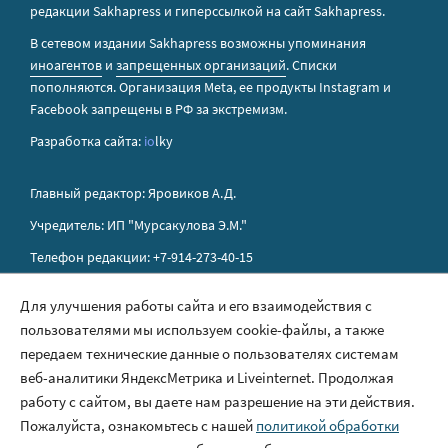
редакции Sakhapress и гиперссылкой на сайт Sakhapress.
В сетевом издании Sakhapress возможны упоминания
иноагентов
и
запрещенных организаций
. Списки
пополняются. Организация Metа, ее продукты Instagram и
Facebook запрещены в РФ за экстремизм.
Разработка сайта:
io
lky
Главный редактор: Яровиков А.Д.
Учредитель: ИП "Мурсакулова Э.М."
Телефон редакции: +7-914-273-40-15
E-mail редакции: sakhapress@mail.ru
Для улучшения работы сайта и его взаимодействия с
пользователями мы используем cookie-файлы, а также
Правила сайта
передаем технические данные о пользователях системам
Политика обработки персональных данных
веб-аналитики ЯндексМетрика и Liveinternet. Продолжая
работу с сайтом, вы даете нам разрешение на эти действия.
Размещение рекламы
Пожалуйста, ознакомьтесь с нашей
политикой обработки
Контакты