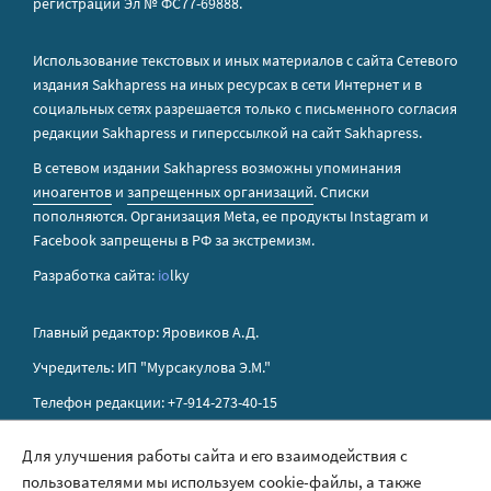
регистрации Эл № ФС77-69888.
Использование текстовых и иных материалов с сайта Сетевого
издания Sakhapress на иных ресурсах в сети Интернет и в
социальных сетях разрешается только с письменного согласия
редакции Sakhapress и гиперссылкой на сайт Sakhapress.
В сетевом издании Sakhapress возможны упоминания
иноагентов
и
запрещенных организаций
. Списки
пополняются. Организация Metа, ее продукты Instagram и
Facebook запрещены в РФ за экстремизм.
Разработка сайта:
io
lky
Главный редактор: Яровиков А.Д.
Учредитель: ИП "Мурсакулова Э.М."
Телефон редакции: +7-914-273-40-15
E-mail редакции: sakhapress@mail.ru
Для улучшения работы сайта и его взаимодействия с
пользователями мы используем cookie-файлы, а также