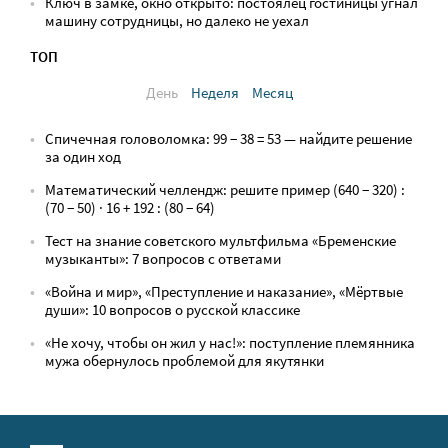
Ключ в замке, окно открыто: постоялец гостиницы угнал
машину сотрудницы, но далеко не уехал
ТОП
День
Неделя
Месяц
Спичечная головоломка: 99 − 38 = 53 — найдите решение
за один ход
Математический челлендж: решите пример (640 − 320) :
(70 − 50) · 16 + 192 : (80 − 64)
Тест на знание советского мультфильма «Бременские
музыканты»: 7 вопросов с ответами
«Война и мир», «Преступление и наказание», «Мёртвые
души»: 10 вопросов о русской классике
«Не хочу, чтобы он жил у нас!»: поступление племянника
мужа обернулось проблемой для якутянки