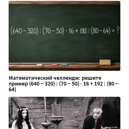
Математический челлендж: решите
пример (640 − 320) : (70 − 50) · 16 + 192 : (80 −
64)