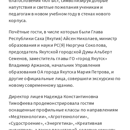
благословения «Алгыс», символизируя добрые
напутствия и светлые пожелания ученикам и
педагогам в новом учебном году в стенах нового
корпуса.
Почётные гости, в числе которых были Глава
Республики Саха (Якутия) Айсен Николаев, министр
образования и науки РС(Я) Нюргуна Соколова,
председатель Якутской городской Думы Альберт
Семенов, заместитель главы ГО «город Якутск»
Владимир Аржаков, начальник Управления
образования ОА города Якутска Мария Петрова, и
другие официальные лица, совершили экскурсию по
новому современному зданию.
Директор лицея Надежда Константиновна
Тимофеева продемонстрировала гостям
оснащенные профильные классы по направлениям
«Медтехнологии», «Агротехнологии»,
«Судостроение», «Энергетика», «Креативная
индустрия», а также планетарий, солевую комнату,