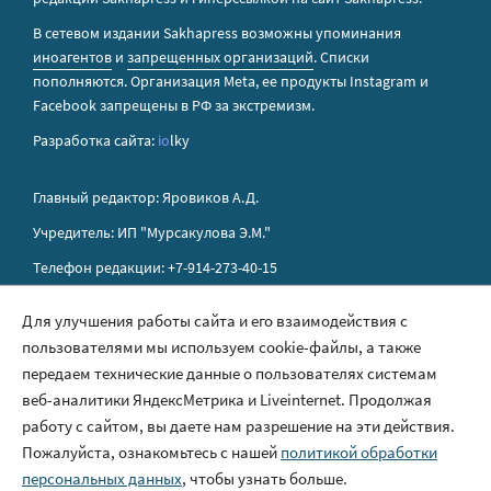
В сетевом издании Sakhapress возможны упоминания
иноагентов
и
запрещенных организаций
. Списки
пополняются. Организация Metа, ее продукты Instagram и
Facebook запрещены в РФ за экстремизм.
Разработка сайта:
io
lky
Главный редактор: Яровиков А.Д.
Учредитель: ИП "Мурсакулова Э.М."
Телефон редакции: +7-914-273-40-15
E-mail редакции: sakhapress@mail.ru
Для улучшения работы сайта и его взаимодействия с
пользователями мы используем cookie-файлы, а также
Правила сайта
передаем технические данные о пользователях системам
Политика обработки персональных данных
веб-аналитики ЯндексМетрика и Liveinternet. Продолжая
работу с сайтом, вы даете нам разрешение на эти действия.
Размещение рекламы
Пожалуйста, ознакомьтесь с нашей
политикой обработки
Контакты
персональных данных
, чтобы узнать больше.