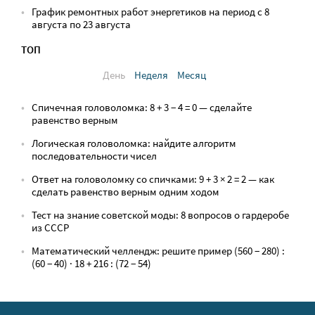
График ремонтных работ энергетиков на период с 8
августа по 23 августа
ТОП
День
Неделя
Месяц
Спичечная головоломка: 8 + 3 − 4 = 0 — сделайте
равенство верным
Логическая головоломка: найдите алгоритм
последовательности чисел
Ответ на головоломку со спичками: 9 + 3 × 2 = 2 — как
сделать равенство верным одним ходом
Тест на знание советской моды: 8 вопросов о гардеробе
из СССР
Математический челлендж: решите пример (560 − 280) :
(60 − 40) · 18 + 216 : (72 − 54)