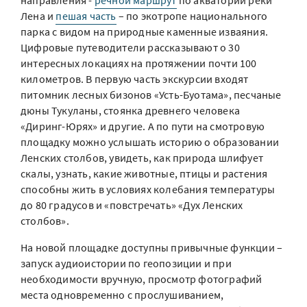
направления -
речной маршрут
по акватории реки
Лена и
пешая часть
– по экотропе национального
парка с видом на природные каменные изваяния.
Цифровые путеводители рассказывают о 30
интересных локациях на протяжении почти 100
километров. В первую часть экскурсии входят
питомник лесных бизонов «Усть-Буотама», песчаные
дюны Тукуланы, стоянка древнего человека
«Диринг-Юрях» и другие. А по пути на смотровую
площадку можно услышать историю о образовании
Ленских столбов, увидеть, как природа шлифует
скалы, узнать, какие животные, птицы и растения
способны жить в условиях колебания температуры
до 80 градусов и «повстречать» «Дух Ленских
столбов».
На новой площадке доступны привычные функции –
запуск аудиоистории по геопозиции и при
необходимости вручную, просмотр фотографий
места одновременно с прослушиванием,