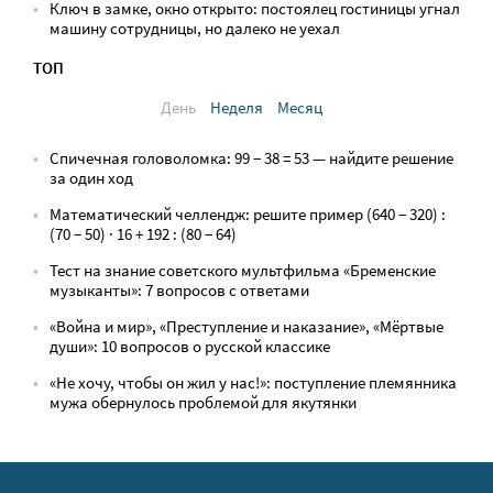
Ключ в замке, окно открыто: постоялец гостиницы угнал
машину сотрудницы, но далеко не уехал
ТОП
День
Неделя
Месяц
Спичечная головоломка: 99 − 38 = 53 — найдите решение
за один ход
Математический челлендж: решите пример (640 − 320) :
(70 − 50) · 16 + 192 : (80 − 64)
Тест на знание советского мультфильма «Бременские
музыканты»: 7 вопросов с ответами
«Война и мир», «Преступление и наказание», «Мёртвые
души»: 10 вопросов о русской классике
«Не хочу, чтобы он жил у нас!»: поступление племянника
мужа обернулось проблемой для якутянки