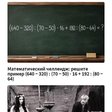
Математический челлендж: решите
пример (640 − 320) : (70 − 50) · 16 + 192 : (80 −
64)