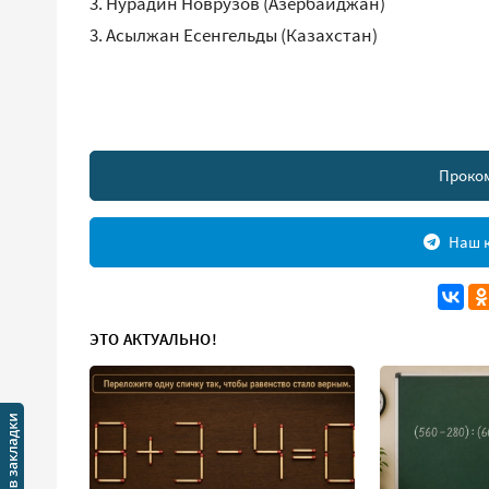
3.⁠ ⁠Нурадин Новрузов (Азербайджан)
3.⁠ ⁠Асылжан Есенгельды (Казахстан)
Проко
Наш к
ЭТО АКТУАЛЬНО!