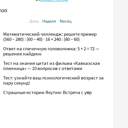
ТОП
День
Неделя
Месяц
Математический челлендж: решите пример
(560 − 280) : (60 − 40) · 16 + 240 : (80 − 60)
Ответ на спичечную головоломка: 5 + 2 = 72 —
решение найдено
Тест на знание цитат из фильма «Кавказская
пленница» — 10 вопросов с ответами
Тест: узнайте ваш психологический возраст за
пару секунд!
Страшные истории Якутии: Встреча с yөр