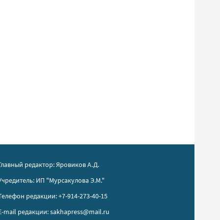
Главный редактор: Яровиков А.Д.
Учредитель: ИП "Мурсакулова Э.М."
Телефон редакции: +7-914-273-40-15
E-mail редакции: sakhapress@mail.ru