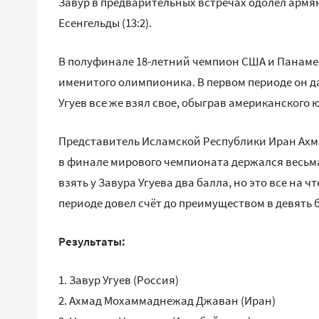
Завур в предварительных встречах одолел армя
Есенгельды (13:2).
В полуфинале 18-летний чемпион США и Панаме
именитого олимпионика. В первом периоде он д
Угуев все же взял свое, обыграв американского ю
Представитель Исламской Республики Иран Ахм
в финале мирового чемпионата держался весьм
взять у Завура Угуева два балла, но это все на 
периоде довел счёт до преимуществом в девять 
Результаты:
1.⁠ ⁠Завур Угуев (Россия)
2.⁠ ⁠Ахмад Мохаммаднежад Джаван (Иран)