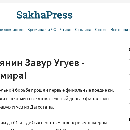
ое хозяйство
Криминал и ЧС
Чтиво
Столица
Спорт
Все о пра
янин Завур Угуев -
 мира!
вольной борьбе прошли первые финальные поединки.
ли в первый соревновательный день, в финал смог
вур Угуев из Дагестана.
и до 61 кг, где был сеянным под первым номером.