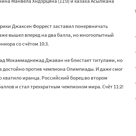
нина Манвела Хндзрцяна (11:0) и казаха Асылжана
рики Джаксен Форрест заставил понервничать
аже вышел вперед на два балла, но многоопытный
ниора со счётом 10:3.
ад Мохаммаднежад Джаван не блистает титулами, но
а достойно против чемпиона Олимпиады. И даже смог
что хватило иранца. Российский борец во втором
баллов и стал трехкратным чемпионом мира. Счёт 11:2!