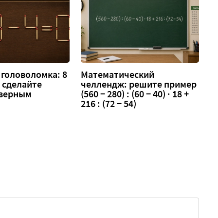
головоломка: 8
Математический
 — сделайте
челлендж: решите пример
 верным
(560 − 280) : (60 − 40) · 18 +
216 : (72 − 54)