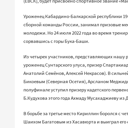
(ЕВСК), будет присвоено спортивное звание «Ма
Уроженец Кабардино-Балкарской республики 1
сборной команды России, занимал призовые ме
молодежи. Но 24 июля 2022 года во время трени
сорвавшись с горы Бука-Баши.
Из четырех участников, представляющих нашу 
уроженец Сунтарского улуса, призер Спартаки
Анатолий Семёнов, Алексей Некрасов). В сильней
Бикоевым (Северная Осетия), Арсланом Меджидо
полуфинале уступил призеру кадетского первен
Б.Кудухова этого года Ахмаду Мусахаджиеву из Да
В борьбе за третье место Кириллин боролся с ч
Шаихом Багатовым из Хасавюрта и выиграл его с