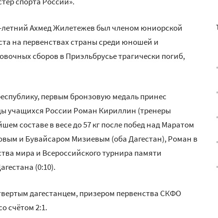
стер спорта России».
9-летний Ахмед Жилетежев был членом юниорской
ста на первенствах страны среди юношей и
ровочных сборов в Приэльбрусье трагически погиб,
республику, первым бронзовую медаль принес
ады учащихся России Роман Кириллин (тренеры
шем составе в весе до 57 кг после побед над Маратом
вым и Бувайсаром Мизиевым (оба Дагестан), Роман в
ства мира и Всероссийского турнира памяти
гестана (0:10).
етвертым дагестанцем, призером первенства СКФО
о счётом 2:1.