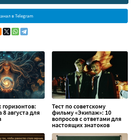
анал в Telegram
 горизонтов:
Тест по советскому
а 8 августа для
фильму «Экипаж»: 10
в
вопросов с ответами для
настоящих знатоков