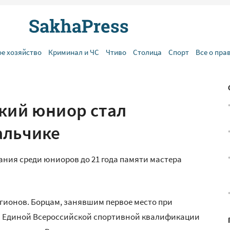
ое хозяйство
Криминал и ЧС
Чтиво
Столица
Спорт
Все о пра
ский юниор стал
альчике
вания среди юниоров до 21 года памяти мастера
егионов. Борцам, занявшим первое место при
 Единой Всероссийской спортивной квалификации