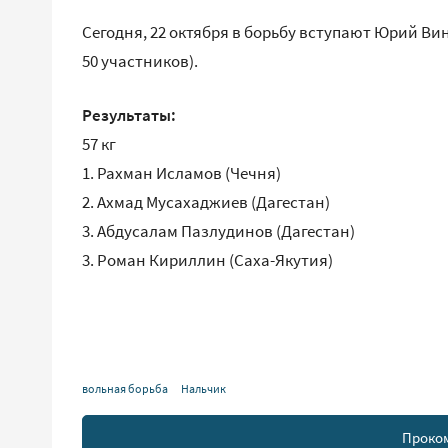
Сегодня, 22 октября в борьбу вступают Юрий Винок
50 участников).
Результаты:
57 кг
1.⁠ ⁠Рахман Исламов (Чечня)
2.⁠ ⁠Ахмад Мусахаджиев (Дагестан)
3.⁠ ⁠Абдусалам Пазлудинов (Дагестан)
3.⁠ ⁠Роман Кириллин (Саха-Якутия)
вольная борьба
Нальчик
Проко