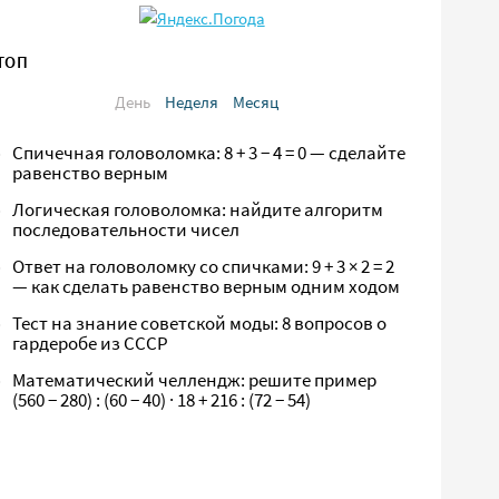
ТОП
День
Неделя
Месяц
Спичечная головоломка: 8 + 3 − 4 = 0 — сделайте
равенство верным
Логическая головоломка: найдите алгоритм
последовательности чисел
Ответ на головоломку со спичками: 9 + 3 × 2 = 2
— как сделать равенство верным одним ходом
Тест на знание советской моды: 8 вопросов о
гардеробе из СССР
Математический челлендж: решите пример
(560 − 280) : (60 − 40) · 18 + 216 : (72 − 54)