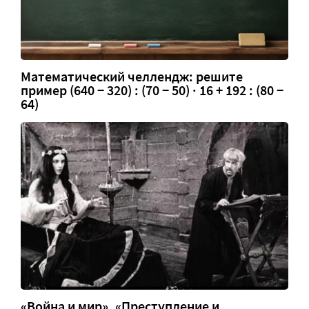
Математический челлендж: решите
пример (640 − 320) : (70 − 50) · 16 + 192 : (80 −
64)
«Война и мир», «Преступление и