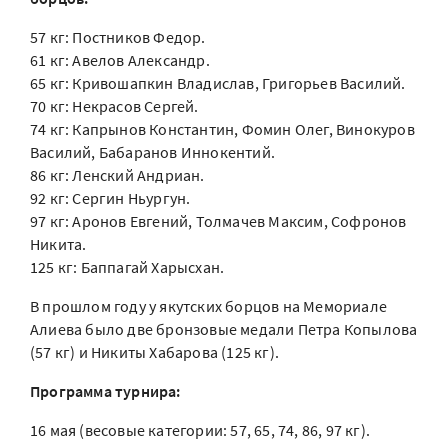
57 кг: Постников Федор.
61 кг: Авелов Александр.
65 кг: Кривошапкин Владислав, Григорьев Василий.
70 кг: Некрасов Сергей.
74 кг: Капрынов Константин, Фомин Олег, Винокуров
Василий, Бабаранов Иннокентий.
86 кг: Ленский Андриан.
92 кг: Сергин Ньургун.
97 кг: Аронов Евгений, Толмачев Максим, Софронов
Никита.
125 кг: Баппагай Харысхан.
В прошлом году у якутских борцов на Мемориале
Алиева было две бронзовые медали Петра Копылова
(57 кг) и Никиты Хабарова (125 кг).
Программа турнира:
16 мая (весовые категории: 57, 65, 74, 86, 97 кг).