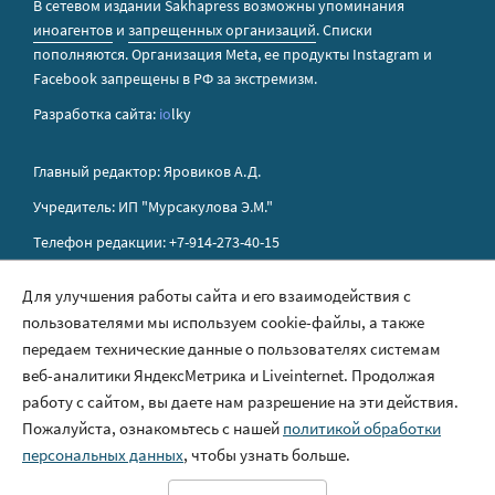
В сетевом издании Sakhapress возможны упоминания
иноагентов
и
запрещенных организаций
. Списки
пополняются. Организация Metа, ее продукты Instagram и
Facebook запрещены в РФ за экстремизм.
Разработка сайта:
io
lky
Главный редактор: Яровиков А.Д.
Учредитель: ИП "Мурсакулова Э.М."
Телефон редакции: +7-914-273-40-15
E-mail редакции: sakhapress@mail.ru
Для улучшения работы сайта и его взаимодействия с
пользователями мы используем cookie-файлы, а также
Правила сайта
передаем технические данные о пользователях системам
Политика обработки персональных данных
веб-аналитики ЯндексМетрика и Liveinternet. Продолжая
работу с сайтом, вы даете нам разрешение на эти действия.
Размещение рекламы
Пожалуйста, ознакомьтесь с нашей
политикой обработки
Контакты
персональных данных
, чтобы узнать больше.