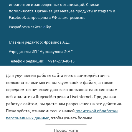
иноагентов
и
запрещенных организаций
. Списки
пополняются. Организация Metа, ее продукты Instagram и
Facebook запрещены в РФ за экстремизм.
Разработка сайта:
io
lky
Главный редактор: Яровиков А.Д.
Учредитель: ИП "Мурсакулова Э.М."
Телефон редакции: +7-914-273-40-15
E-mail редакции: sakhapress@mail.ru
Для улучшения работы сайта и его взаимодействия с
пользователями мы используем cookie-файлы, а также
Правила сайта
передаем технические данные о пользователях системам
Политика обработки персональных данных
веб-аналитики ЯндексМетрика и Liveinternet. Продолжая
работу с сайтом, вы даете нам разрешение на эти действия.
Размещение рекламы
Пожалуйста, ознакомьтесь с нашей
политикой обработки
Контакты
персональных данных
, чтобы узнать больше.
Продолжить