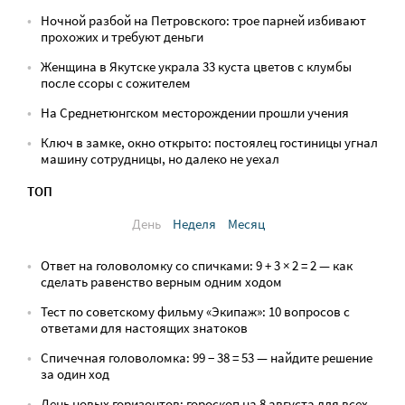
Ночной разбой на Петровского: трое парней избивают
прохожих и требуют деньги
Женщина в Якутске украла 33 куста цветов с клумбы
после ссоры с сожителем
На Среднетюнгском месторождении прошли учения
Ключ в замке, окно открыто: постоялец гостиницы угнал
машину сотрудницы, но далеко не уехал
ТОП
День
Неделя
Месяц
Ответ на головоломку со спичками: 9 + 3 × 2 = 2 — как
сделать равенство верным одним ходом
Тест по советскому фильму «Экипаж»: 10 вопросов с
ответами для настоящих знатоков
Спичечная головоломка: 99 − 38 = 53 — найдите решение
за один ход
День новых горизонтов: гороскоп на 8 августа для всех