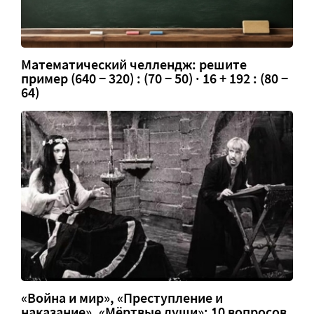
Математический челлендж: решите
пример (640 − 320) : (70 − 50) · 16 + 192 : (80 −
64)
«Война и мир», «Преступление и
наказание», «Мёртвые души»: 10 вопросов