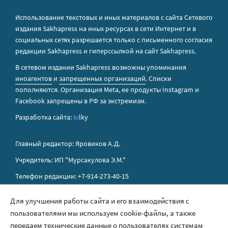
Использование текстовых и иных материалов с сайта Сетевого
издания Sakhapress на иных ресурсах в сети Интернет и в
социальных сетях разрешается только с письменного согласия
редакции Sakhapress и гиперссылкой на сайт Sakhapress.
В сетевом издании Sakhapress возможны упоминания
иноагентов
и
запрещенных организаций
. Списки
пополняются. Организация Metа, ее продукты Instagram и
Facebook запрещены в РФ за экстремизм.
Разработка сайта:
io
lky
Главный редактор: Яровиков А.Д.
Учредитель: ИП "Мурсакулова Э.М."
Телефон редакции: +7-914-273-40-15
E-mail редакции: sakhapress@mail.ru
Для улучшения работы сайта и его взаимодействия с
пользователями мы используем cookie-файлы, а также
Правила сайта
передаем технические данные о пользователях системам