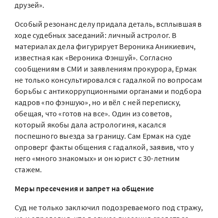
друзей».
Особый резонанс делу придала деталь, всплывшая в
ходе судебных заседаний: личный астролог. В
материалах дела фигурирует Вероника Аникиевич,
известная как «Вероника Фэншуй». Согласно
сообщениям в СМИ и заявлениям прокурора, Ермак
не только консультировался с гадалкой по вопросам
борьбы с антикоррупционными органами и подбора
кадров «по фэншую», но и вёл с ней переписку,
обещая, что «готов на все». Один из советов,
который якобы дала астрологиня, касался
поспешного выезда за границу. Сам Ермак на суде
опроверг факты общения с гадалкой, заявив, что у
него «много знакомых» и он юрист с 30-летним
стажем.
Меры пресечения и запрет на общение
Суд не только заключил подозреваемого под стражу,