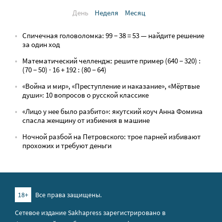
День
Неделя
Месяц
Спичечная головоломка: 99 − 38 = 53 — найдите решение
за один ход
Математический челлендж: решите пример (640 − 320) :
(70 − 50) · 16 + 192 : (80 − 64)
«Война и мир», «Преступление и наказание», «Мёртвые
души»: 10 вопросов о русской классике
«Лицо у нее было разбито»: якутский коуч Анна Фомина
спасла женщину от избиения в машине
Ночной разбой на Петровского: трое парней избивают
прохожих и требуют деньги
18+
Все права защищены.
Сетевое издание Sakhapress зарегистрировано в