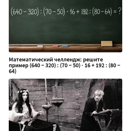
Математический челлендж: решите
пример (640 − 320) : (70 − 50) · 16 + 192 : (80 −
64)