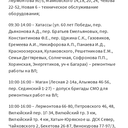
Лермонтова 90/5, Маяковского 14,18, 20, 24, Чехова
22-52, Новая 6 – техническое обслуживание
оборудования;
09:30-14:00 – Хатассы (ул. 60 лет Победы, пер.
Дьяконова А.Д., пер. Братьев Емельяновых, пер.
Константинова Ф.Е., пер. Щукина С.К., Газовиков,
Еремеева А.И., Никифорова А.П., Панаева И.Д.,
Красноозерская, Кулаковского, Решетникова Е.М.,
Семьи Дегтяревых, Солнечная, Софронова П.П.,
Хоринская, Энергетиков, уч-к Багарах) – ремонтные
работы на ВЛ;
10:00-16:00 – Маган (Лесная 2-14а, Алымова 46-56,
пер. Сединский 1-27) – допуск бригады СМО для
ремонтных работ на ВЛ;
10:00-16:00 – Лермонтова 66-80, Петровского 46, 48,
Вилюйский пер. 1Г-34, Вилюйский тр. 3 км,
Вилюйский тр. 4 км, Хатын-Юряхское ш. ДСК Север,
Чайковского 2, Бекетова 26-87, Винокурова 77-97/3,