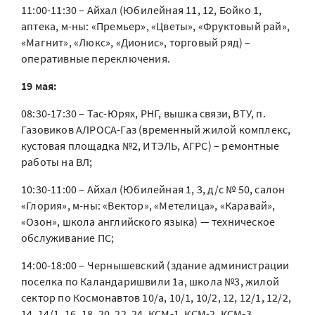
11:00-11:30 – Айхал (Юбилейная 11, 12, Бойко 1,
аптека, м-ны: «Премьер», «Цветы», «Фруктовый рай»,
«Магнит», «Люкс», «Дионис», торговый ряд) –
оперативные переключения.
19 мая:
08:30-17:30 – Тас-Юрях, РНГ, вышка связи, ВТУ, п.
Газовиков АЛРОСА-Газ (временный жилой комплекс,
кустовая площадка №2, ИТЭЛЬ, АГРС) – ремонтные
работы на ВЛ;
10:30-11:00 – Айхал (Юбилейная 1, 3, д/с № 50, салон
«Глория», м-ны: «Вектор», «Метелица», «Каравай»,
«Озон», школа английского языка) — техническое
обслуживание ПС;
14:00-18:00 – Чернышевский (здание администрации
поселка по Каландаришвили 1а, школа №3, жилой
сектор по Космонавтов 10/а, 10/1, 10/2, 12, 12/1, 12/2,
14, 14/1, 16, 18, 20, 22, 24, КСМ-1, КСМ-2, КСМ-3,