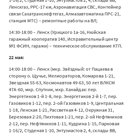
1-16/2, Студеная 1-10, Энтузиастов 2, 4, склады ВВ,
Ленскгаз, РРС-17 км, Аэронавигация СВС, Контейнер
связи Сахатранснефтегаз, Алмазавтоматика ПРС-21,
станция МТС) – ремонтные работы на ВЛ;
14:30-18:00 – Ленск (Урицкого 1а-16, Нюйская
гаражный кооператив 140, Исправительный центр
№1 ФСИН, гаражи) – техническое обслуживание КТП.
22 мая:
14:00-18:00 – Ленск (мкр. Звёздный: от Пацаева в
сторону о. Щучье, Мелиораторов, Комарова 1-21,
Звездная 55-63, Космонавтов 49-63, 50 лет ВЛКСМ
47А-60, мкр. Спутник, мкр. Ханайдах: пер.
Энергетиков 1-й 1-8, пер. Энергетиков 2-й 1-7, пер.
Газовиков 1-12, пер. 2-ой Газовиков 1-9, Центральная
1-18, Ленская 1-21, Рассветная 4-12, Окружная 31,
Березовая 2-20, Пихтовая 1-21, пер. 2-ой Нефтяников
2-12, пер. Нефтяников 1-11, Кудрина 1-15, Парковая
1-16/2, Студеная 1-10, Энтузиастов 2, 4, склады ВВ,