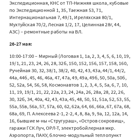
Экспедиционная, КНС от ТП-Нижняя школа, кубовые
по Экспедиционной 1, 35, Таежная 53, 71,
Интернациональная 7, 49/1, Иреляхская 80/1,
Мухтуйская 70/2, Лесная 1/2, 17, Целинная 28г, 44,
АЗС) – ремонтные работы на ВЛ.
26-27 мая:
10:00-17:00 – Мирный (Логовая 1, 1а, 2, 3, 4, 5, 6, 10, 19,
19/1, 21, 23, 24, 26, 28, 32б, 150, 152, 156, 157, 158, 160,
Ручейная 30, 32, 38/1, 38/2, 40, 42, 43, 43а, 44/1, 44/2,
44а, 44б, 45, 46, 46а, 47, 47а, 49, 49а, 49б, 50, 50а, 50б,
52, 52а, 54, 56, 58, Космонавтов 1, 2, 3, 4, 5, 5а, 6, 7, 10,
11, 19, 19/1, 21, 22, 22а, 23, 24, 24а, 26, 28а, 28, 22, 26,
30, 32б, 34, 40а, 42, 43, 43а, 45, 48, 50, 51, 51а, 52, 53, 55,
55а, 55в, 56а, 57, 57а, 60, 62, 62а, 64, 66, 66а, 67, 67а, 68,
68а, 69, П. Алексеева 2-1, 2-2, 4, 8, 8а, 9, 9а, 12, 12а, 14,
16, бывшие м-ны «Стругураш», «Остров сокровищ»,
гаражи ГСК Луч, ОРЛ-Т, электробойлерная мкр.
Аэропорта, ПАКУ, блочно-модульный теплопункт