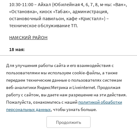
10:30-11:00 – Айхал (Юбилейная 4, 6, 7, 8, м-ны: «Ван»,
«Остановка», киоск «Табак», администрация,
остановочный павильон, кафе «Кристалл») –
техническое обслуживание ТП.
НАМСКИЙ РАЙОН
18 мая:
09:00-16:00 — Крест-Кытыл, Никольский, Партизан –
Для улучшения работы сайта и его взаимодействия с
допуск бригады СМО по подключению новой ВЛ.
пользователями мы используем cookie-файлы, а также
передаем технические данные о пользователях системам
18-22 мая:
веб-аналитики ЯндексМетрика и Liveinternet. Продолжая
10:00-17:00 – Бютяй-Юрдя – капитальный ремонт ВЛ;
работу с сайтом, вы даете нам разрешение на эти действия.
Пожалуйста, ознакомьтесь с нашей
политикой обработки
19 мая:
персональных данных
, чтобы узнать больше.
10:00-17:00 – Ымыяхтах (Центральная,
Продолжить
Администрация, баня, АТС, ветстанция, маслозавод)
– техническое обслуживание оборудования.