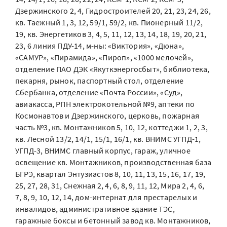
Дзержинского 2, 4, Гидростроителей 20, 21, 23, 24, 26,
кв. Таежный 1, 3, 12, 59/1, 59/2, кв. Пионерный 11/2,
19, кв. Энергетиков 3, 4, 5, 11, 12, 13, 14, 18, 19, 20, 21,
23, 6 линия ПДУ-14, м-ны: «Виктория», «Дюна»,
«САМУР», «Пирамида», «Пироп», «1000 мелочей»,
отделение ПАО ДЭК «Якуткэнергосбыт», библиотека,
пекарня, рынок, паспортный стол, отделение
Сбербанка, отделение «Почта России», «Суд»,
авиакасса, РПН электрокотельной №9, аптеки по
Космонавтов и Дзержинского, церковь, пожарная
часть №3, кв. Монтажников 5, 10, 12, коттеджи 1, 2, 3,
кв. Лесной 13/2, 14/1, 15/1, 16/1, кв. ВНИМС УГПД-1,
УГПД-3, ВНИМС главный корпус, гараж, уличное
освещение кв. Монтажников, производственная база
БГРЭ, квартал Энтузиастов 8, 10, 11, 13, 15, 16, 17, 19,
25, 27, 28, 31, Снежная 2, 4, 6, 8, 9, 11, 12, Мира 2, 4, 6,
7, 8, 9, 10, 12, 14, дом-интернат для престарелых и
инвалидов, административное здание ТЭС,
гаражные боксы и бетонный завод кв. Монтажников,