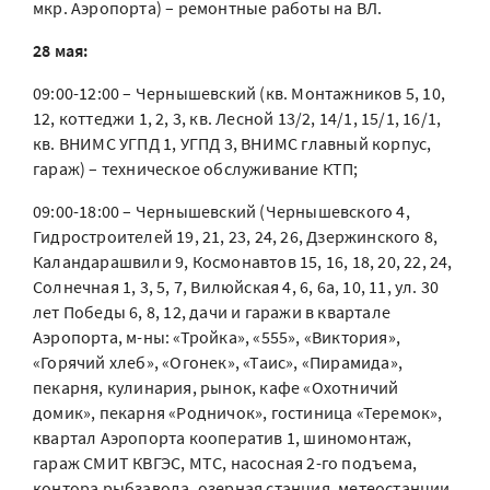
мкр. Аэропорта) – ремонтные работы на ВЛ.
28 мая:
09:00-12:00 – Чернышевский (кв. Монтажников 5, 10,
12, коттеджи 1, 2, 3, кв. Лесной 13/2, 14/1, 15/1, 16/1,
кв. ВНИМС УГПД 1, УГПД 3, ВНИМС главный корпус,
гараж) – техническое обслуживание КТП;
09:00-18:00 – Чернышевский (Чернышевского 4,
Гидростроителей 19, 21, 23, 24, 26, Дзержинского 8,
Каландарашвили 9, Космонавтов 15, 16, 18, 20, 22, 24,
Солнечная 1, 3, 5, 7, Вилюйская 4, 6, 6а, 10, 11, ул. 30
лет Победы 6, 8, 12, дачи и гаражи в квартале
Аэропорта, м-ны: «Тройка», «555», «Виктория»,
«Горячий хлеб», «Огонек», «Таис», «Пирамида»,
пекарня, кулинария, рынок, кафе «Охотничий
домик», пекарня «Родничок», гостиница «Теремок»,
квартал Аэропорта кооператив 1, шиномонтаж,
гараж СМИТ КВГЭС, МТС, насосная 2-го подъема,
контора рыбзавода, озерная станция, метеостанции