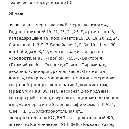
техническое обслуживание ПС.
25 мая:
09:00-18:00 – Чернышевский (Чернышевского 4,
Гидростроителей 19, 21, 23, 24, 26, Дзержинского 8,
Каландарашвили 9, Космонавтов 15, 16, 18, 20, 22, 24,
Солнечная 1, 3, 5, 7, Вилюйская 4, 6, 6а, 10, 11, ул. 30
лет Победы 6, 8, 12, дачи и гаражи в квартале
Аэропорта, м-ны: «Тройка», «555», «Виктория»,
«Горячий хлеб», «Огонек», «Таис», «Пирамида»,
пекарня, кулинария, рынок, кафе «Охотничий
домик», пекарня «Родничок», гостиница «Теремок»,
квартал Аэропорта кооператив 1, шиномонтаж,
гараж СМИТ КВГЭС, МТС, насосная 2-го подъема,
контора рыбзавода, озерная станция, метеостанции
в кв. Аэропорта и по Зеленая, кафе «Семья», РРС-4,
СЛИП КВГЭС, электрокотельная №1,
электрокотельная №2, РНП электрокотельной №9,
аптека по Космонавтов, КОЦ, ФОК «Каскад», каток,