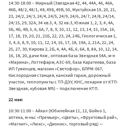
14:30-18:00 – Мирный (Звездная 42, 44, 44А, 46, 46А,
46Б, 48/2, 48/1, 48, 49Б, 49В, 50, Мухтуйская 19, 20, 21,
23, 24/2, 24/3, 24/4, 24/5, 24/9, 24/6, 24/7, 24/8, 24/14,
24/15, 29, 32А, 34 кв.3, 4, 32 кв.3, Южная 1, 2, 3, 4, 4А,
5Б, 4Б, 4В, 5, 6, 6А, 7, 8, 9, 10, 11, 12, 13, 14, 15, 15А, 16,
17, 18, 19, 20, 21, 21Б, 22, 23, 24, 24Б, Геологическая 1,
3, 4, 6, 8, 9, 10, 11, 12, 14, 16, 17, 18, 19А, 2, 21А, 22, 24,
25, 27, 30, Кирова 2, 2Б, 4, 4А, 4Б, 6, 6А, 8, 8А, 10, 12, 14,
16, 18, 20, дачи 4км , оптовая база Звездная 54А, м-н
«Марина», Лоттефарм, АЗС-69, база Каратеева, база
ИП Гуженцев, магазин «Светофор», БПРМ-067,
Кислородная станция, канский гараж, дорожный
участок, теплопункты с ТП-ДЭУ, КНС, пекарня от КТП-
Звездная, кубовая №5) – подключение КТП.
22 мая:
10:30-11:00 – Айхал (Юбилейная 11, 12, Бойко 1,
аптека, м-ны: «Премьер», «Цветы», «Фруктовый рай»,
«Магнит», «Люкс», «Дионис», торговый ряд) —