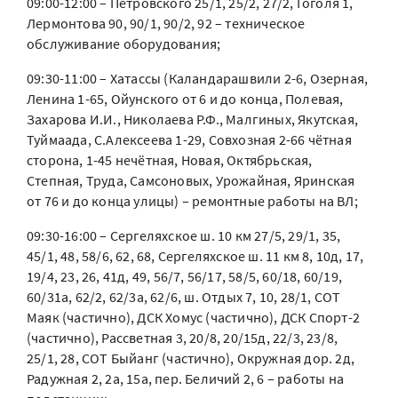
09:00-12:00 – Петровского 25/1, 25/2, 27/2, Гоголя 1,
Лермонтова 90, 90/1, 90/2, 92 – техническое
обслуживание оборудования;
09:30-11:00 – Хатассы (Каландарашвили 2-6, Озерная,
Ленина 1-65, Ойунского от 6 и до конца, Полевая,
Захарова И.И., Николаева Р.Ф., Малгиных, Якутская,
Туймаада, С.Алексеева 1-29, Совхозная 2-66 чётная
сторона, 1-45 нечётная, Новая, Октябрьская,
Степная, Труда, Самсоновых, Урожайная, Яринская
от 76 и до конца улицы) – ремонтные работы на ВЛ;
09:30-16:00 – Сергеляхское ш. 10 км 27/5, 29/1, 35,
45/1, 48, 58/6, 62, 68, Сергеляхское ш. 11 км 8, 10д, 17,
19/4, 23, 26, 41д, 49, 56/7, 56/17, 58/5, 60/18, 60/19,
60/31а, 62/2, 62/3а, 62/6, ш. Отдых 7, 10, 28/1, СОТ
Маяк (частично), ДСК Хомус (частично), ДСК Спорт-2
(частично), Рассветная 3, 20/8, 20/15д, 22/3, 23/8,
25/1, 28, СОТ Быйанг (частично), Окружная дор. 2д,
Радужная 2, 2а, 15а, пер. Беличий 2, 6 – работы на