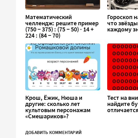
Математический
Гороскоп на
челлендж: решите пример
что звёзды
(750 − 375) : (75 − 50) · 14 +
каждому зн
224 : (84 − 70)
Крош, Ёжик, Нюша и
Тест на вн
другие: сколько лет
найдите бу
культовым персонажам
отличается
«Смешариков»?
ДОБАВИТЬ КОММЕНТАРИЙ