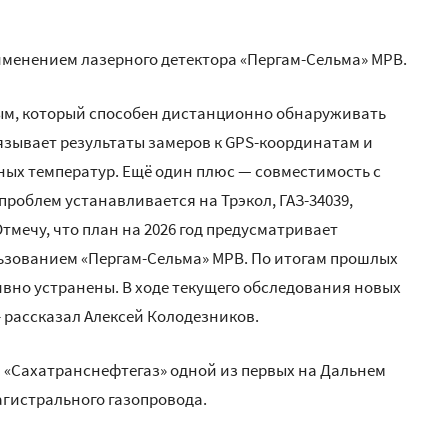
менением лазерного детектора «Пергам-Сельма» МРВ.
ым, который способен дистанционно обнаруживать
язывает результаты замеров к GPS-координатам и
ых температур. Ещё один плюс — совместимость с
проблем устанавливается на Трэкол, ГАЗ-34039,
Отмечу, что план на 2026 год предусматривает
льзованием «Пергам-Сельма» МРВ. По итогам прошлых
вно устранены. В ходе текущего обследования новых
 рассказал Алексей Колодезников.
 «Сахатранснефтегаз» одной из первых на Дальнем
гистрального газопровода.