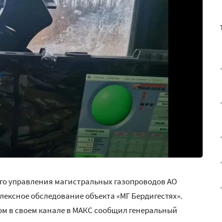
о управления магистральных газопроводов АО
ексное обследование объекта «МГ Бердигестях».
том в своем канале в МАКС сообщил генеральный