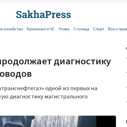
ое хозяйство
Криминал и ЧС
Чтиво
Столица
Спорт
Все о пра
продолжает диагностику
роводов
транснефтегаз» одной из первых на
ную диагностику магистрального