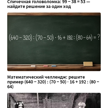
Спичечная головоломка: 99 − 38 = 53 —
найдите решение за один ход
Математический челлендж: решите
пример (640 − 320) : (70 − 50) · 16 + 192 : (80 −
64)