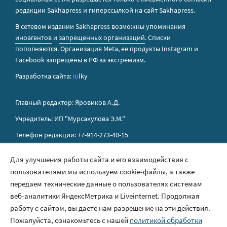
редакции Sakhapress и гиперссылкой на сайт Sakhapress.
В сетевом издании Sakhapress возможны упоминания
иноагентов
и
запрещенных организаций
. Списки
пополняются. Организация Metа, ее продукты Instagram и
Facebook запрещены в РФ за экстремизм.
Разработка сайта:
io
lky
Главный редактор: Яровиков А.Д.
Учредитель: ИП "Мурсакулова Э.М."
Телефон редакции: +7-914-273-40-15
E-mail редакции: sakhapress@mail.ru
Для улучшения работы сайта и его взаимодействия с
пользователями мы используем cookie-файлы, а также
Правила сайта
передаем технические данные о пользователях системам
Политика обработки персональных данных
веб-аналитики ЯндексМетрика и Liveinternet. Продолжая
работу с сайтом, вы даете нам разрешение на эти действия.
Размещение рекламы
Пожалуйста, ознакомьтесь с нашей
политикой обработки
Контакты