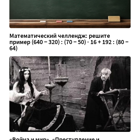
Математический челлендж: решите
пример (640 − 320) : (70 − 50) · 16 + 192 : (80 −
64)
«Война и мир», «Преступление и