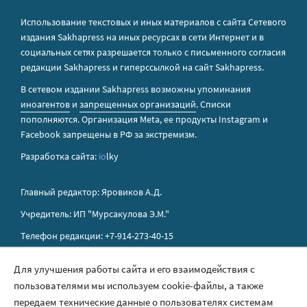
Использование текстовых и иных материалов с сайта Сетевого
издания Sakhapress на иных ресурсах в сети Интернет и в
социальных сетях разрешается только с письменного согласия
редакции Sakhapress и гиперссылкой на сайт Sakhapress.
В сетевом издании Sakhapress возможны упоминания
иноагентов
и
запрещенных организаций
. Списки
пополняются. Организация Metа, ее продукты Instagram и
Facebook запрещены в РФ за экстремизм.
Разработка сайта:
io
lky
Главный редактор: Яровиков А.Д.
Учредитель: ИП "Мурсакулова Э.М."
Телефон редакции: +7-914-273-40-15
E-mail редакции: sakhapress@mail.ru
Для улучшения работы сайта и его взаимодействия с
пользователями мы используем cookie-файлы, а также
Правила сайта
передаем технические данные о пользователях системам