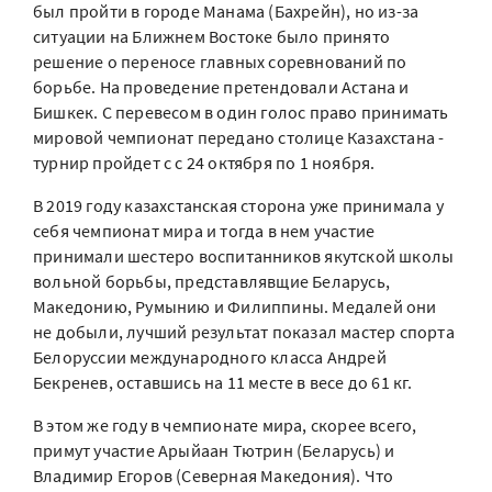
был пройти в городе Манама (Бахрейн), но из-за
ситуации на Ближнем Востоке было принято
решение о переносе главных соревнований по
борьбе. На проведение претендовали Астана и
Бишкек. С перевесом в один голос право принимать
мировой чемпионат передано столице Казахстана -
турнир пройдет с с 24 октября по 1 ноября.
В 2019 году казахстанская сторона уже принимала у
себя чемпионат мира и тогда в нем участие
принимали шестеро воспитанников якутской школы
вольной борьбы, представлявщие Беларусь,
Македонию, Румынию и Филиппины. Медалей они
не добыли, лучший результат показал мастер спорта
Белоруссии международного класса Андрей
Бекренев, оставшись на 11 месте в весе до 61 кг.
В этом же году в чемпионате мира, скорее всего,
примут участие Арыйаан Тютрин (Беларусь) и
Владимир Егоров (Северная Македония). Что