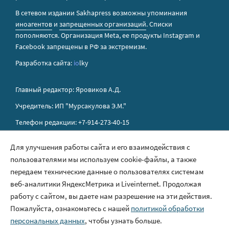
В сетевом издании Sakhapress возможны упоминания
иноагентов
и
запрещенных организаций
. Списки
пополняются. Организация Metа, ее продукты Instagram и
Facebook запрещены в РФ за экстремизм.
Разработка сайта:
io
lky
Главный редактор: Яровиков А.Д.
Учредитель: ИП "Мурсакулова Э.М."
Телефон редакции: +7-914-273-40-15
E-mail редакции: sakhapress@mail.ru
Для улучшения работы сайта и его взаимодействия с
пользователями мы используем cookie-файлы, а также
Правила сайта
передаем технические данные о пользователях системам
Политика обработки персональных данных
веб-аналитики ЯндексМетрика и Liveinternet. Продолжая
работу с сайтом, вы даете нам разрешение на эти действия.
Размещение рекламы
Пожалуйста, ознакомьтесь с нашей
политикой обработки
Контакты
персональных данных
, чтобы узнать больше.