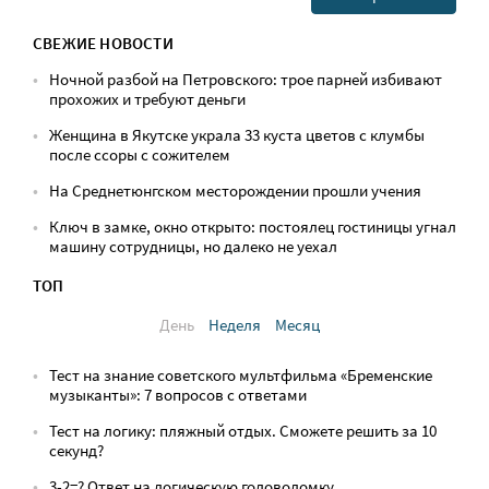
СВЕЖИЕ НОВОСТИ
Ночной разбой на Петровского: трое парней избивают
прохожих и требуют деньги
Женщина в Якутске украла 33 куста цветов с клумбы
после ссоры с сожителем
На Среднетюнгском месторождении прошли учения
Ключ в замке, окно открыто: постоялец гостиницы угнал
машину сотрудницы, но далеко не уехал
ТОП
День
Неделя
Месяц
Тест на знание советского мультфильма «Бременские
музыканты»: 7 вопросов с ответами
Тест на логику: пляжный отдых. Сможете решить за 10
секунд?
3-2=? Ответ на логическую головоломку