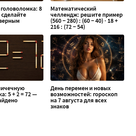
головоломка: 8
Математический
 — сделайте
челлендж: решите пример
 верным
(560 − 280) : (60 − 40) · 18 +
216 : (72 − 54)
спичечную
День перемен и новых
: 5 + 2 = 72 —
возможностей: гороскоп
айдено
на 7 августа для всех
знаков