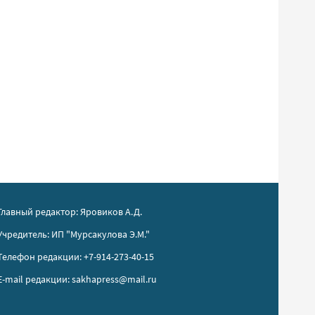
Главный редактор: Яровиков А.Д.
Учредитель: ИП "Мурсакулова Э.М."
Телефон редакции: +7-914-273-40-15
E-mail редакции: sakhapress@mail.ru