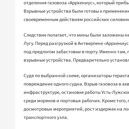
отделения газовоза «Аррхениус», который прибыл
Взрывные устройства были готовы к применени
своевременным действиям российских силовик
Следствие полагает, что мины были заложены не 
Лугу. Перед разгрузкой в Антверпене «Аррхениус
под предлогом забастовки в порту. Именно там
взрывные устройства. Предварительно установл
Судя по выбранной схеме, организаторы теракт
повреждение одного судна. Взрыв газовоза в ак
инфраструктуре, остановке работы Усть-Лужско
среди моряков и портовых рабочих. Кроме того,
досмотровых мероприятий, рост издержек на ло
транспортного узла.