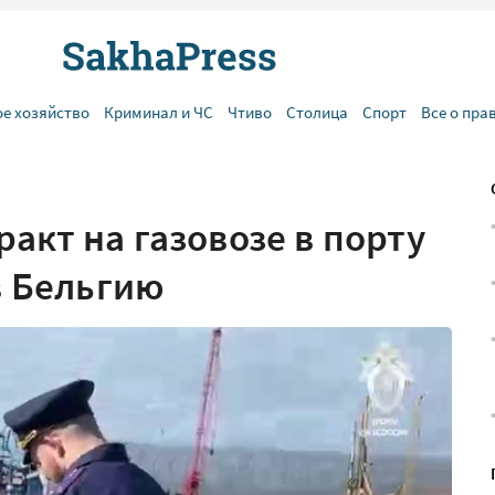
ое хозяйство
Криминал и ЧС
Чтиво
Столица
Спорт
Все о пра
акт на газовозе в порту
в Бельгию