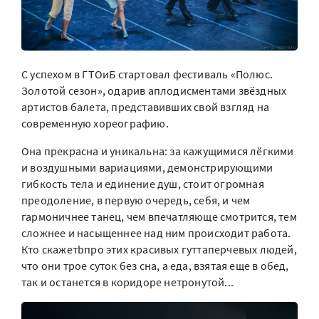
С успехом в ГТОиБ стартовал фестиваль «Полюс.
Золотой сезон», одарив аплодисментами звёздных
артистов балета, представивших свой взгляд на
современную хореографию.
Она прекрасна и уникальна: за кажущимися лёгкими
и воздушными вариациями, демонстрирующими
гибкость тела и единение душ, стоит огромная
преодоление, в первую очередь, себя, и чем
гармоничнее танец, чем впечатляюще смотрится, тем
сложнее и насыщеннее над ним происходит работа.
Кто скажетbпро этих красивых гуттаперчевых людей,
что они трое суток без сна, а еда, взятая еще в обед,
так и останется в коридоре нетронутой...