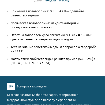
День
Неделя
Месяц
Спичечная головоломка: 8 + 3 − 4 = 0 — сделайте
равенство верным
Логическая головоломка: найдите алгоритм
последовательности чисел
Ответ на головоломку со спичками: 9 + 3 × 2 = 2 — как
сделать равенство верным одним ходом
Тест на знание советской моды: 8 вопросов о гардеробе
из СССР
Математический челлендж: решите пример (560 − 280) :
(60 − 40) · 18 + 216 : (72 − 54)
18+
Все права защищены.
Сетевое издание Sakhapress зарегистрировано в
Федеральной службе по надзору в сфере связи,