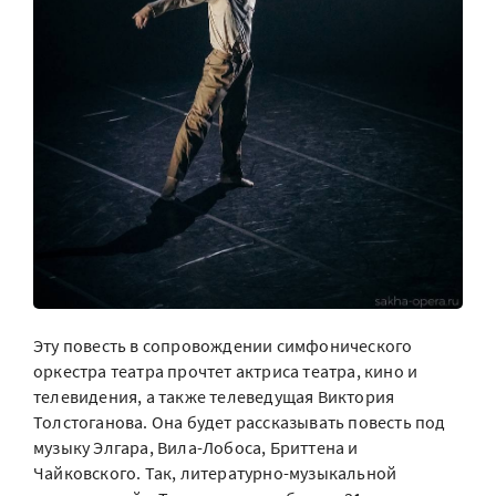
Эту повесть в сопровождении симфонического
оркестра театра прочтет актриса театра, кино и
телевидения, а также телеведущая Виктория
Толстоганова. Она будет рассказывать повесть под
музыку Элгара, Вила-Лобоса, Бриттена и
Чайковского. Так, литературно-музыкальной