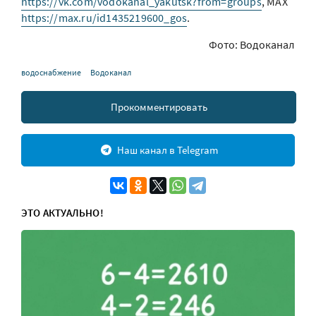
https://vk.com/vodokanal_yakutsk?from=groups
, МАХ
https://max.ru/id1435219600_gos
.
Фото: Водоканал
водоснабжение
Водоканал
Прокомментировать
Наш канал в Telegram
ЭТО АКТУАЛЬНО!