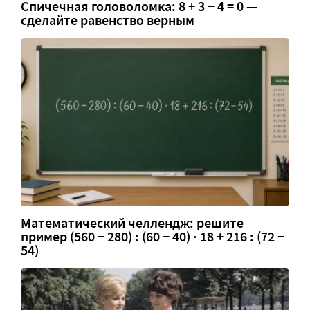
Спичечная головоломка: 8 + 3 − 4 = 0 —
сделайте равенство верным
Математический челлендж: решите
пример (560 − 280) : (60 − 40) · 18 + 216 : (72 −
54)