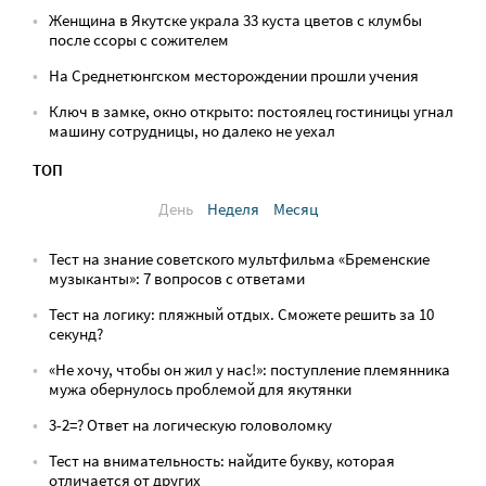
Женщина в Якутске украла 33 куста цветов с клумбы
после ссоры с сожителем
На Среднетюнгском месторождении прошли учения
Ключ в замке, окно открыто: постоялец гостиницы угнал
машину сотрудницы, но далеко не уехал
ТОП
День
Неделя
Месяц
Тест на знание советского мультфильма «Бременские
музыканты»: 7 вопросов с ответами
Тест на логику: пляжный отдых. Сможете решить за 10
секунд?
«Не хочу, чтобы он жил у нас!»: поступление племянника
мужа обернулось проблемой для якутянки
3-2=? Ответ на логическую головоломку
Тест на внимательность: найдите букву, которая
отличается от других