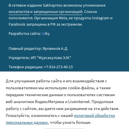
В сетевом издании Sakhapress возможны упоминания
иноагентов
и
запрещенных организаций
. Списки
пополняются. Организация Metа, ее продукты Instagram и
Facebook запрещены в РФ за экстремизм.
Разработка сайта:
io
lky
Главный редактор: Яровиков А.Д.
Учредитель: ИП "Мурсакулова Э.М."
Телефон редакции: +7-914-273-40-15
E-mail редакции: sakhapress@mail.ru
Для улучшения работы сайта и его взаимодействия с
пользователями мы используем cookie-файлы, а также
Правила сайта
передаем технические данные о пользователях системам
Политика обработки персональных данных
веб-аналитики ЯндексМетрика и Liveinternet. Продолжая
работу с сайтом, вы даете нам разрешение на эти действия.
Размещение рекламы
Пожалуйста, ознакомьтесь с нашей
политикой обработки
Контакты
персональных данных
, чтобы узнать больше.