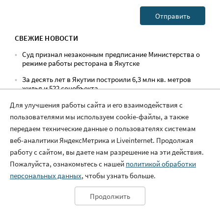
СВЕЖИЕ НОВОСТИ
Суд признал незаконным предписание Министерства о
режиме работы ресторана в Якутске
За десять лет в Якутии построили 6,3 млн кв. метров
жилья и 522 соцобъекта
В Якутии действуют 79 лесных пожаров на площади 558
Для улучшения работы сайта и его взаимодействия с
446 гектаров
пользователями мы используем cookie-файлы, а также
передаем технические данные о пользователях системам
В Якутии пенсионер с диабетом добился положенных
лекарств только с помощью прокуратуры
веб-аналитики ЯндексМетрика и Liveinternet. Продолжая
работу с сайтом, вы даете нам разрешение на эти действия.
ТОП
Пожалуйста, ознакомьтесь с нашей
политикой обработки
День
Неделя
Месяц
персональных данных
, чтобы узнать больше.
Продолжить
Головоломка со спичками: 9 + 3 х 2 = 2. Сможете сделать
равенство верным?