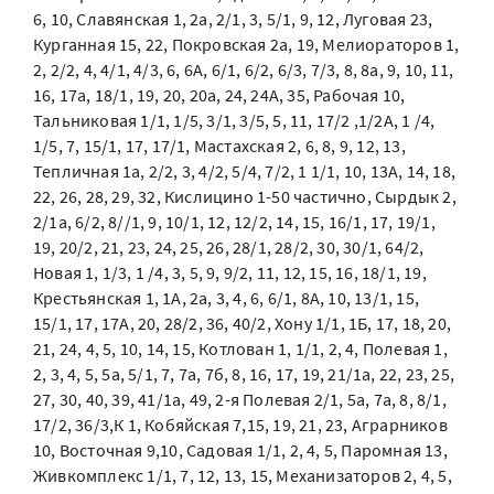
6, 10, Славянская 1, 2а, 2/1, 3, 5/1, 9, 12, Луговая 23,
Курганная 15, 22, Покровская 2а, 19, Мелиораторов 1,
2, 2/2, 4, 4/1, 4/3, 6, 6А, 6/1, 6/2, 6/3, 7/3, 8, 8а, 9, 10, 11,
16, 17а, 18/1, 19, 20, 20а, 24, 24А, 35, Рабочая 10,
Тальниковая 1/1, 1/5, 3/1, 3/5, 5, 11, 17/2 ,1/2А, 1 /4,
1/5, 7, 15/1, 17, 17/1, Мастахская 2, 6, 8, 9, 12, 13,
Тепличная 1а, 2/2, 3, 4/2, 5/4, 7/2, 1 1/1, 10, 13А, 14, 18,
22, 26, 28, 29, 32, Кислицино 1-50 частично, Сырдык 2,
2/1а, 6/2, 8//1, 9, 10/1, 12, 12/2, 14, 15, 16/1, 17, 19/1,
19, 20/2, 21, 23, 24, 25, 26, 28/1, 28/2, 30, 30/1, 64/2,
Новая 1, 1/3, 1 /4, 3, 5, 9, 9/2, 11, 12, 15, 16, 18/1, 19,
Крестьянская 1, 1А, 2а, 3, 4, 6, 6/1, 8А, 10, 13/1, 15,
15/1, 17, 17А, 20, 28/2, 36, 40/2, Хону 1/1, 1Б, 17, 18, 20,
21, 24, 4, 5, 10, 14, 15, Котлован 1, 1/1, 2, 4, Полевая 1,
2, 3, 4, 5, 5а, 5/1, 7, 7а, 7б, 8, 16, 17, 19, 21/1а, 22, 23, 25,
27, 30, 40, 39, 41/1а, 49, 2-я Полевая 2/1, 5а, 7а, 8, 8/1,
17/2, 36/3,К 1, Кобяйская 7,15, 19, 21, 23, Аграрников
10, Восточная 9,10, Садовая 1/1, 2, 4, 5, Паромная 13,
Живкомплекс 1/1, 7, 12, 13, 15, Механизаторов 2, 4, 5,