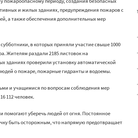
у пожароопасному периоду, создания безопасных
тивных и жилых зданиях, предупреждения пожаров с
й, а также обеспечения дополнительных мер
 субботники, в которых приняли участие свыше 1000
ра. Жителям раздали 2185 листовок на
ых зданиях проверили установку автоматической
юдей о пожаре, пожарные гидранты и водоемы.
тьми и учащимися по вопросам соблюдения мер
6 112 человек.
и помогают уберечь людей от огня. Постоянное
чку быть осторожным, что напрямую предотвращает