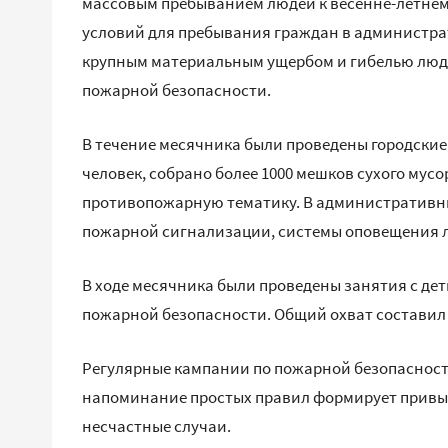
массовым пребыванием людей к весенне-летнем
условий для пребывания граждан в администра
крупным материальным ущербом и гибелью люде
пожарной безопасности.
В течение месячника были проведены городские
человек, собрано более 1000 мешков сухого мусо
противопожарную тематику. В административн
пожарной сигнализации, системы оповещения л
В ходе месячника были проведены занятия с де
пожарной безопасности. Общий охват составил 1
Регулярные кампании по пожарной безопасност
напоминание простых правил формирует привы
несчастные случаи.