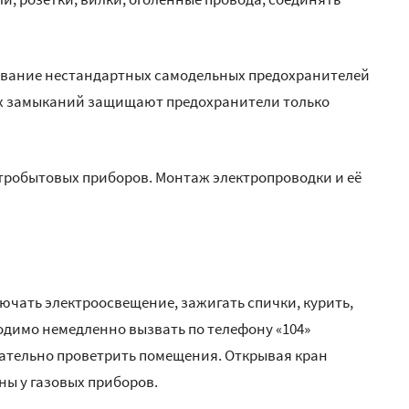
вание нестандартных самодельных предохранителей
тких замыканий защищают предохранители только
тробытовых приборов. Монтаж электропроводки и её
ючать электроосвещение, зажигать спички, курить,
одимо немедленно вызвать по телефону «104»
щательно проветрить помещения. Открывая кран
ны у газовых приборов.