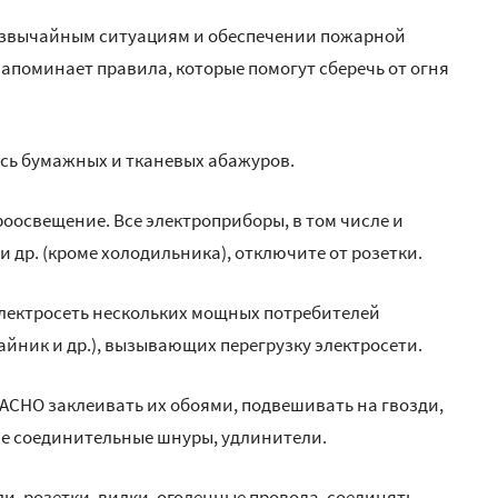
езвычайным ситуациям и обеспечении пожарной
напоминает правила, которые помогут сберечь от огня
сь бумажных и тканевых абажуров.
оосвещение. Все электроприборы, в том числе и
 др. (кроме холодильника), отключите от розетки.
лектросеть нескольких мощных потребителей
айник и др.), вызывающих перегрузку электросети.
СНО заклеивать их обоями, подвешивать на гвозди,
хие соединительные шнуры, удлинители.
 розетки, вилки, оголенные провода, соединять