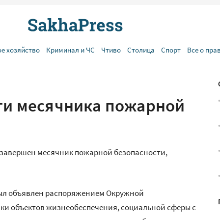
ое хозяйство
Криминал и ЧС
Чтиво
Столица
Спорт
Все о пра
оги месячника пожарной
» завершен месячник пожарной безопасности,
ыл объявлен распоряжением Окружной
вки объектов жизнеобеспечения, социальной сферы с