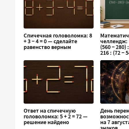
Спичечная головоломка: 8
Математич
+ 3 − 4 = 0 — сделайте
челлендж:
равенство верным
(560 − 280) :
216 : (72 − 5
Ответ на спичечную
День перем
головоломка: 5 + 2 = 72 —
возможнос
решение найдено
на 7 август
знаков