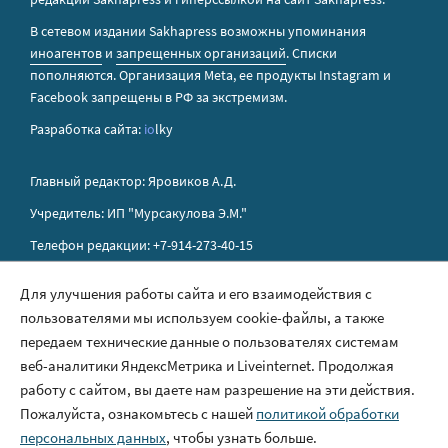
В сетевом издании Sakhapress возможны упоминания
иноагентов
и
запрещенных организаций
. Списки
пополняются. Организация Metа, ее продукты Instagram и
Facebook запрещены в РФ за экстремизм.
Разработка сайта:
io
lky
Главный редактор: Яровиков А.Д.
Учредитель: ИП "Мурсакулова Э.М."
Телефон редакции: +7-914-273-40-15
E-mail редакции: sakhapress@mail.ru
Для улучшения работы сайта и его взаимодействия с
пользователями мы используем cookie-файлы, а также
Правила сайта
передаем технические данные о пользователях системам
Политика обработки персональных данных
веб-аналитики ЯндексМетрика и Liveinternet. Продолжая
работу с сайтом, вы даете нам разрешение на эти действия.
Размещение рекламы
Пожалуйста, ознакомьтесь с нашей
политикой обработки
Контакты
персональных данных
, чтобы узнать больше.