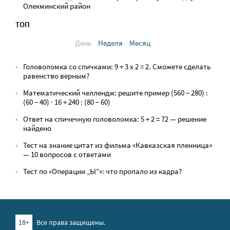
Олекминский район
ТОП
День
Неделя
Месяц
Головоломка со спичками: 9 + 3 х 2 = 2. Сможете сделать
равенство верным?
Математический челлендж: решите пример (560 − 280) :
(60 − 40) · 16 + 240 : (80 − 60)
Ответ на спичечную головоломка: 5 + 2 = 72 — решение
найдено
Тест на знание цитат из фильма «Кавказская пленница»
— 10 вопросов с ответами
Тест по «Операции „Ы“»: что пропало из кадра?
18+
Все права защищены.