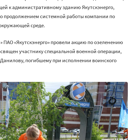
ющей к административному зданию Якутскэнерго,
ло продолжением системной работы компании по
 окружающей среде.
я» ПАО «Якутскэнерго» провели акцию по озеленению
освящен участнику специальной военной операции,
 Данилову, погибшему при исполнении воинского