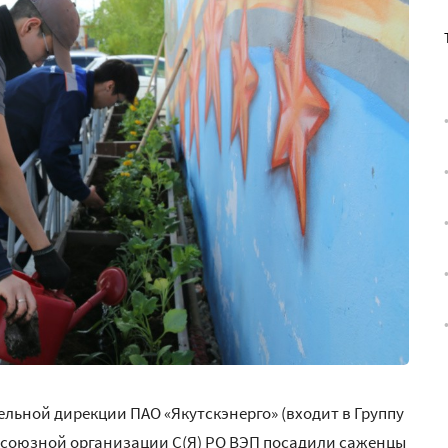
льной дирекции ПАО «Якутскэнерго» (входит в Группу
фсоюзной организации С(Я) РО ВЭП посадили саженцы