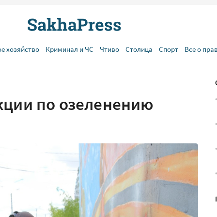
ое хозяйство
Криминал и ЧС
Чтиво
Столица
Спорт
Все о пра
кции по озеленению