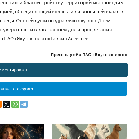
еленению и благоустройству территорий мы проводим
дицией, объединяющей коллектив и вносящей вклад в
среды. От всей души поздравляю якутян с Днём
я, уверенности в завтрашнем дне и процветания
 ПАО «Якутскэнерго» Гаврил Алексеев.
Пресс-служба ПАО «Якутскэнерго»
мментировать
анал в Telegram