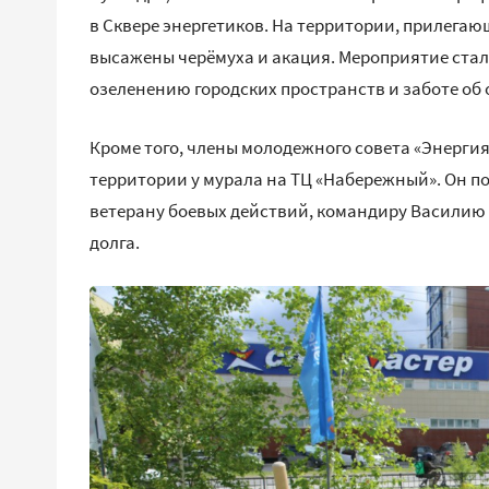
в Сквере энергетиков. На территории, прилега
высажены черёмуха и акация. Мероприятие ста
озеленению городских пространств и заботе об
Кроме того, члены молодежного совета «Энерги
территории у мурала на ТЦ «Набережный». Он п
ветерану боевых действий, командиру Василию
долга.