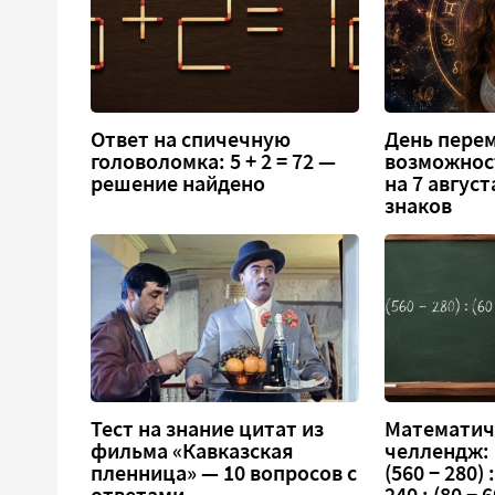
Ответ на спичечную
День перем
головоломка: 5 + 2 = 72 —
возможнос
решение найдено
на 7 август
знаков
Тест на знание цитат из
Математич
фильма «Кавказская
челлендж:
пленница» — 10 вопросов с
(560 − 280) :