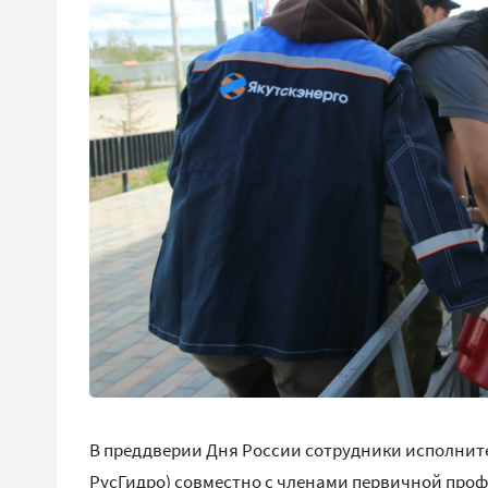
В преддверии Дня России сотрудники исполните
РусГидро) совместно с членами первичной про