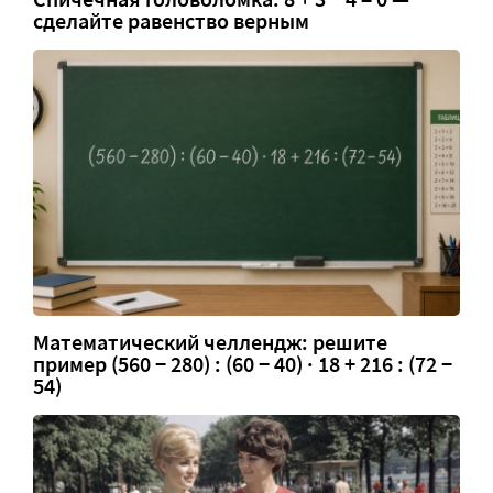
сделайте равенство верным
Математический челлендж: решите
пример (560 − 280) : (60 − 40) · 18 + 216 : (72 −
54)