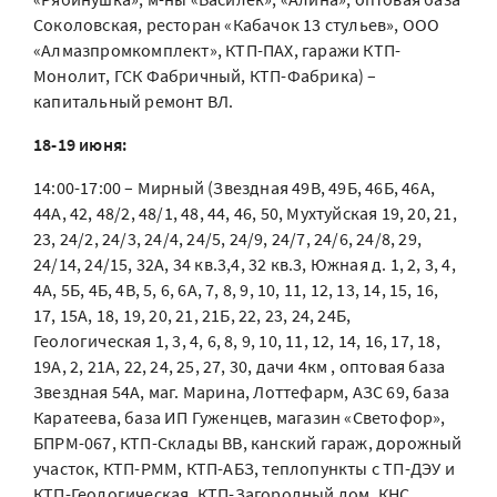
Соколовская, ресторан «Кабачок 13 стульев», ООО
«Алмазпромкомплект», КТП-ПАХ, гаражи КТП-
Монолит, ГСК Фабричный, КТП-Фабрика) –
капитальный ремонт ВЛ.
18-19 июня:
14:00-17:00 – Мирный (Звездная 49В, 49Б, 46Б, 46А,
44А, 42, 48/2, 48/1, 48, 44, 46, 50, Мухтуйская 19, 20, 21,
23, 24/2, 24/3, 24/4, 24/5, 24/9, 24/7, 24/6, 24/8, 29,
24/14, 24/15, 32А, 34 кв.3,4, 32 кв.3, Южная д. 1, 2, 3, 4,
4А, 5Б, 4Б, 4В, 5, 6, 6А, 7, 8, 9, 10, 11, 12, 13, 14, 15, 16,
17, 15А, 18, 19, 20, 21, 21Б, 22, 23, 24, 24Б,
Геологическая 1, 3, 4, 6, 8, 9, 10, 11, 12, 14, 16, 17, 18,
19А, 2, 21А, 22, 24, 25, 27, 30, дачи 4км , оптовая база
Звездная 54А, маг. Марина, Лоттефарм, АЗС 69, база
Каратеева, база ИП Гуженцев, магазин «Светофор»,
БПРМ-067, КТП-Склады ВВ, канский гараж, дорожный
участок, КТП-РММ, КТП-АБЗ, теплопункты с ТП-ДЭУ и
КТП-Геологическая, КТП-Загородный дом, КНС,