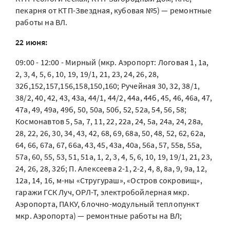
пекарня от КТП-Звездная, кубовая №5) — ремонтные
работы на ВЛ.
22 июня:
09:00 - 12:00 - Мирный (мкр. Аэропорт: Логовая 1, 1а,
2, 3, 4, 5, 6, 10, 19, 19/1, 21, 23, 24, 26, 28,
32б,152,157,156,158,150,160; Ручейная 30, 32, 38/1,
38/2, 40, 42, 43, 43а, 44/1, 44/2, 44а, 44б, 45, 46, 46а, 47,
47а, 49, 49а, 49б, 50, 50а, 50б, 52, 52а, 54, 56, 58;
Космонавтов 5, 5а, 7, 11, 22, 22а, 24, 5а, 24а, 24, 28а,
28, 22, 26, 30, 34, 43, 42, 68, 69, 68а, 50, 48, 52, 62, 62а,
64, 66, 67а, 67, 66а, 43, 45, 43а, 40а, 56а, 57, 55в, 55а,
57а, 60, 55, 53, 51, 51а, 1, 2, 3, 4, 5, 6, 10, 19, 19/1, 21, 23,
24, 26, 28, 32б; П. Алексеева 2-1, 2-2, 4, 8, 8а, 9, 9а, 12,
12а, 14, 16, м-ны «Стругураш», «Остров сокровищ»,
гаражи ГСК Луч, ОРЛ-Т, электробойлерная мкр.
Аэропорта, ПАКУ, блочно-модульный теплопункт
мкр. Аэропорта) — ремонтные работы на ВЛ;