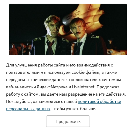
Для улучшения работы сайта и его взаимодействия с
пользователями мы используем cookie-файлы, а также
передаем технические данные о пользователях системам
Тест по советскому фильму «Экипаж»: 10
веб-аналитики ЯндексМетрика и Liveinternet. Продолжая
вопросов с ответами для настоящих
работу с сайтом, вы даете нам разрешение на эти действия.
знатоков
Пожалуйста, ознакомьтесь с нашей
политикой обработки
персональных данных
, чтобы узнать больше.
Продолжить