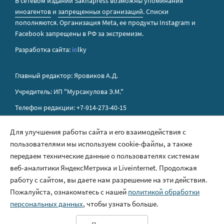
В сетевом издании Sakhapress возможны упоминания
иноагентов
и
запрещенных организаций
. Списки
пополняются. Организация Metа, ее продукты Instagram и
Facebook запрещены в РФ за экстремизм.
Разработка сайта:
io
lky
Главный редактор: Яровиков А.Д.
Учредитель: ИП "Мурсакулова Э.М."
Телефон редакции: +7-914-273-40-15
E-mail редакции: sakhapress@mail.ru
Для улучшения работы сайта и его взаимодействия с
пользователями мы используем cookie-файлы, а также
Правила сайта
передаем технические данные о пользователях системам
Политика обработки персональных данных
веб-аналитики ЯндексМетрика и Liveinternet. Продолжая
работу с сайтом, вы даете нам разрешение на эти действия.
Размещение рекламы
Пожалуйста, ознакомьтесь с нашей
политикой обработки
Контакты
персональных данных
, чтобы узнать больше.