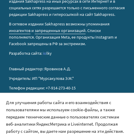
издания Sakhapress на иных ресурсах в сети Интернет и в
социальных сетях разрешается только с письменного согласия
редакции Sakhapress и гиперссылкой на сайт Sakhapress.
В сетевом издании Sakhapress возможны упоминания
иноагентов
и
запрещенных организаций
. Списки
пополняются. Организация Metа, ее продукты Instagram и
Facebook запрещены в РФ за экстремизм.
Разработка сайта:
io
lky
Главный редактор: Яровиков А.Д.
Учредитель: ИП "Мурсакулова Э.М."
Телефон редакции: +7-914-273-40-15
E-mail редакции: sakhapress@mail.ru
Для улучшения работы сайта и его взаимодействия с
пользователями мы используем cookie-файлы, а также
Правила сайта
передаем технические данные о пользователях системам
Политика обработки персональных данных
веб-аналитики ЯндексМетрика и Liveinternet. Продолжая
работу с сайтом, вы даете нам разрешение на эти действия.
Размещение рекламы