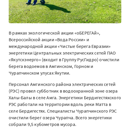
В рамках экологической акции «оБЕРЕГАй»,
Всероссийской акции «Вода России» и
международной акции «Чистые берега Евразии»
энергетики Центральных электрических сетей ПАО
«Якутскэнерго» (входит в Группу РусГидро) очистили
берега водоемов в Амгинском, Горном и
Чурапчинском улусах Якутии.
Персонал Амгинского района электрических сетей
(РЭС) провел субботник в водоохранной зоне озера
Халы-Балы в селе Амга. Энергетики Бердигестяхского
РЭС работали на территории вдоль реки Матта в
селе Бердигестях. Специалисты Чурапчинского РЭС
очистили берег озера Чурапча. Всего энергетики
собрали 9,5 кубометров мусора.