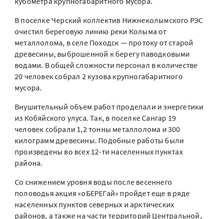
кубометра крупногабаритного мусора.
В поселке Черский коллектив Нижнеколымского РЭС
очистил береговую линию реки Колыма от
металлолома, в селе Походск — протоку от старой
древесины, выброшенной к берегу паводковыми
водами. В общей сложности персонал в количестве
20 человек собрал 2 кузова крупногабаритного
мусора.
Внушительный объем работ проделали и энергетики
из Кобяйского улуса. Так, в поселке Сангар 19
человек собрали 1,2 тонны металлолома и 300
килограмм древесины. Подобные работы были
произведены во всех 12-ти населенных пунктах
района.
Со снижением уровня воды после весеннего
половодья акция «оБЕРЕГай» пройдет еще в ряде
населенных пунктов северных и арктических
районов, а также на части территорий Центральной,