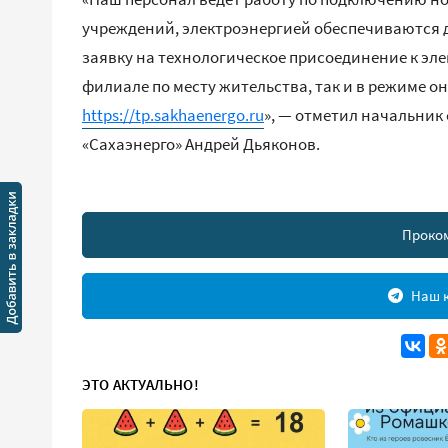
учреждений, электроэнергией обеспечиваются д
заявку на технологическое присоединение к эле
филиале по месту жительства, так и в режиме 
https://tp.sakhaenergo.ru
», — отметил начальник
«Сахаэнерго» Андрей Дьяконов.
Проко
Наш к
ЭТО АКТУАЛЬНО!