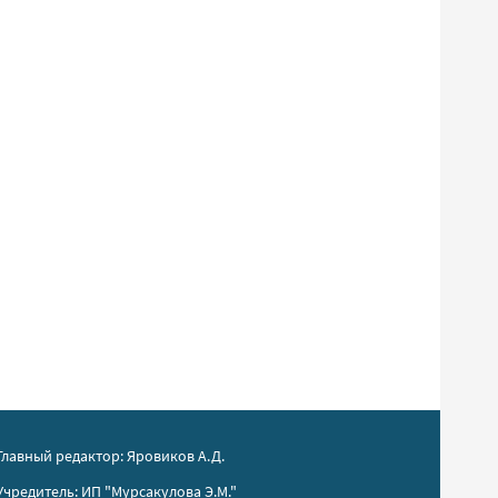
Главный редактор: Яровиков А.Д.
Учредитель: ИП "Мурсакулова Э.М."