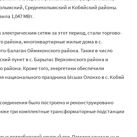
колымский, Среднеколымский и Кобяйский районы.
ила 1,047 МВт.
лектрическим сетям за этот период, стали торгово-
го района, многоквартирные жилые дома в с.
рто-Балаган Оймяконского района. Также в число
ий пункт в с. Барылас Верхоянского района и
о района. Кроме того, энергетики обеспечили
я национального праздника Ысыах Олонхо в с. Кобяй
исоединения было построено и реконструировано
также три комплектные трансформаторные подстанции
вых потребителей круглый год. Помимо социальных