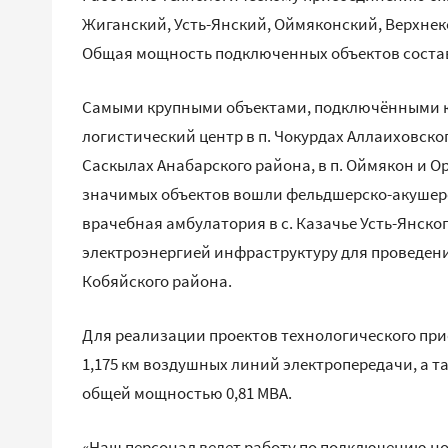
Жиганский, Усть-Янский, Оймяконский, Верхне
Общая мощность подключенных объектов состав
Самыми крупными объектами, подключёнными к э
логистический центр в п. Чокурдах Аллаиховско
Саскылах Анабарского района, в п. Оймякон и О
значимых объектов вошли фельдшерско-акушерск
врачебная амбулатория в с. Казачье Усть-Янског
электроэнергией инфраструктуру для проведени
Кобяйского района.
Для реализации проектов технологического пр
1,175 км воздушных линий электропередачи, а 
общей мощностью 0,81 МВА.
«Наш персонал ведет работу по подключению но