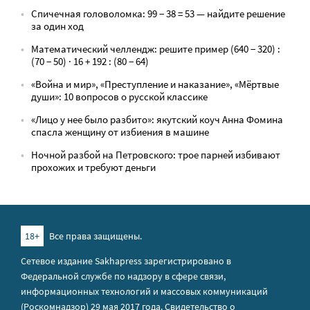
Спичечная головоломка: 99 − 38 = 53 — найдите решение
за один ход
Математический челлендж: решите пример (640 − 320) :
(70 − 50) · 16 + 192 : (80 − 64)
«Война и мир», «Преступление и наказание», «Мёртвые
души»: 10 вопросов о русской классике
«Лицо у нее было разбито»: якутский коуч Анна Фомина
спасла женщину от избиения в машине
Ночной разбой на Петровского: трое парней избивают
прохожих и требуют деньги
18+
Все права защищены.
Сетевое издание Sakhapress зарегистрировано в
Федеральной службе по надзору в сфере связи,
информационных технологий и массовых коммуникаций
(Роскомнадзор) 29 мая 2017 года. Свидетельство о