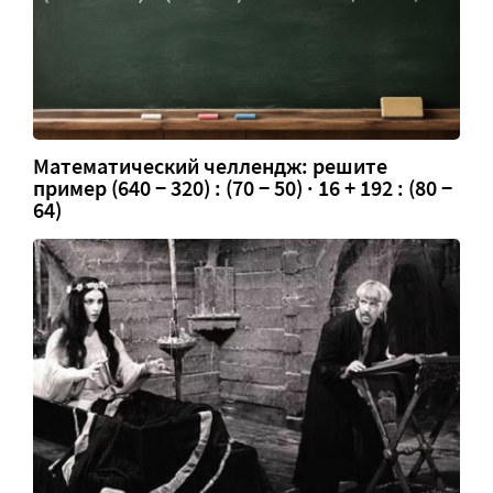
Математический челлендж: решите
пример (640 − 320) : (70 − 50) · 16 + 192 : (80 −
64)