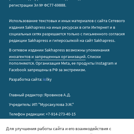
регистрации Эл № ФС77-69888.
Использование текстовых и иных материалов с сайта Сетевого
издания Sakhapress на иных ресурсах в сети Интернет и в
социальных сетях разрешается только с письменного согласия
редакции Sakhapress и гиперссылкой на сайт Sakhapress.
В сетевом издании Sakhapress возможны упоминания
иноагентов
и
запрещенных организаций
. Списки
пополняются. Организация Metа, ее продукты Instagram и
Facebook запрещены в РФ за экстремизм.
Разработка сайта:
io
lky
Главный редактор: Яровиков А.Д.
Учредитель: ИП "Мурсакулова Э.М."
Телефон редакции: +7-914-273-40-15
E-mail редакции: sakhapress@mail.ru
Для улучшения работы сайта и его взаимодействия с