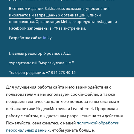
В сетевом издании Sakhapress возможны упоминания
иноагентов
и
запрещенных организаций
. Списки
пополняются. Организация Metа, ее продукты Instagram и
Facebook запрещены в РФ за экстремизм.
Разработка сайта:
io
lky
Главный редактор: Яровиков А.Д.
Учредитель: ИП "Мурсакулова Э.М."
Телефон редакции: +7-914-273-40-15
E-mail редакции: sakhapress@mail.ru
Для улучшения работы сайта и его взаимодействия с
пользователями мы используем cookie-файлы, а также
Правила сайта
передаем технические данные о пользователях системам
Политика обработки персональных данных
веб-аналитики ЯндексМетрика и Liveinternet. Продолжая
работу с сайтом, вы даете нам разрешение на эти действия.
Размещение рекламы
Пожалуйста, ознакомьтесь с нашей
политикой обработки
Контакты
персональных данных
, чтобы узнать больше.