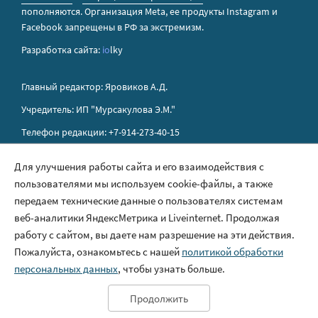
пополняются. Организация Metа, ее продукты Instagram и
Facebook запрещены в РФ за экстремизм.
Разработка сайта:
io
lky
Главный редактор: Яровиков А.Д.
Учредитель: ИП "Мурсакулова Э.М."
Телефон редакции: +7-914-273-40-15
E-mail редакции: sakhapress@mail.ru
Для улучшения работы сайта и его взаимодействия с
пользователями мы используем cookie-файлы, а также
Правила сайта
передаем технические данные о пользователях системам
Политика обработки персональных данных
веб-аналитики ЯндексМетрика и Liveinternet. Продолжая
работу с сайтом, вы даете нам разрешение на эти действия.
Размещение рекламы
Пожалуйста, ознакомьтесь с нашей
политикой обработки
Контакты
персональных данных
, чтобы узнать больше.
Продолжить