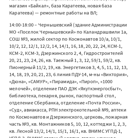
магазин «Байкал», база Каратеева, новая база
Каратеева) — ремонтные работы на ВЛ;
14:00-18:00 – Чернышевский (здание Администрации
МО «Поселок Чернышевский» по Каландрашвили 1а,
СОШ №3, жилой сектор по Космонавтов 10/а, 10/1,
10/2, 12, 12/1, 12/2, 14, 14/1, 16, 18, 20, 22, 24, КСМ-1,
КСМ-2, КСМ-3, Дзержинского 2, 4, Гидростроителей
20, 21, 23, 24, 26, кв. Таежный 1, 3, 12, 59/1, 59/2, кв.
Пионерный 11/2, 19, кв. Энергетиков 3, 4, 5, 11, 12, 13,
14, 18, 19, 20, 21, 23, 6 линия ПДУ-14, м-ны «Виктория»,
«Дюна», «САМУР», «Пирамида», «Пироп», «1000
мелочей», отделение ПАО ДЭК «Якуткэнергосбыт»,
библиотека, пекарня, рынок, паспортный стол,
отделение Сбербанка, отделение «Почта России»,
«Суд», авиакасса, РПН электрокотельной №9, аптеки
по Космонавтов и Дзержинского, церковь, пожарная
часть №3, кв. Монтажников 5, 10, 12, коттеджи 1, 2, 3,
кв. Лесной 13/2, 14/1, 15/1, 16/1, кв. ВНИМС УГПД-1,