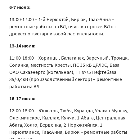
6-7 июля:
13:00-17:00 – 1-й Нерюктяй, Бирюк, Таас-Анна –
ремонтные работы на ВЛ, очистка просек ВЛ от
древесно-кустарниковой растительности.
13-14 июля:
11:00-18:00 – Хоринцы, Балаганах, Заречный, Троицк,
Солянка, местность Кресты, ПС 35 кВ ЦРЛЭС, База
ОАО Сахаэнерго (котельная), ТП№75 Нефтебаза
35/0,4кВ (производственный сектор) – ремонтные
работы на ВЛ.
16-17 июля:
12:00-18:00 – Юнкюрь, Тюбя, Куранда, Улахан Мунгку,
Олекминское, Кыллах, Кяччи, 1-Абага, Центральная
Абага, Холго, Берденка, 2-Нерюктяйнск, 1-
Нерюктяинск, ТаасАнна, Бирюк – ремонтные работы