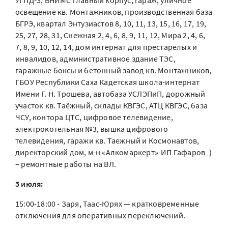
УГПД-3, ВНИМС главный корпус, гараж, уличное
освещение кв. Монтажников, производственная база
БГРЭ, квартал Энтузиастов 8, 10, 11, 13, 15, 16, 17, 19,
25, 27, 28, 31, Снежная 2, 4, 6, 8, 9, 11, 12, Мира 2, 4, 6,
7, 8, 9, 10, 12, 14, дом интернат для престарелых и
инвалидов, административное здание ТЭС,
гаражные боксы и бетонный завод кв. Монтажников,
ГБОУ Республики Саха Кадетская школа-интернат
Имени Г. Н. Трошева, автобаза УСЛЭПиП, дорожный
участок кв. Таёжный, склады КВГЭС, АТЦ КВГЭС, база
ЧСУ, контора ЦТС, цифровое телевидение,
электрокотельная №3, вышка цифрового
телевидения, гаражи кв. Таежный и Космонавтов,
директорский дом, м-н «Алкомаркерт»-ИП Гафаров_)
– ремонтные работы на ВЛ.
3 июля:
15:00-18:00 - Заря, Таас-Юрях — кратковременные
отключения для оперативных переключений.