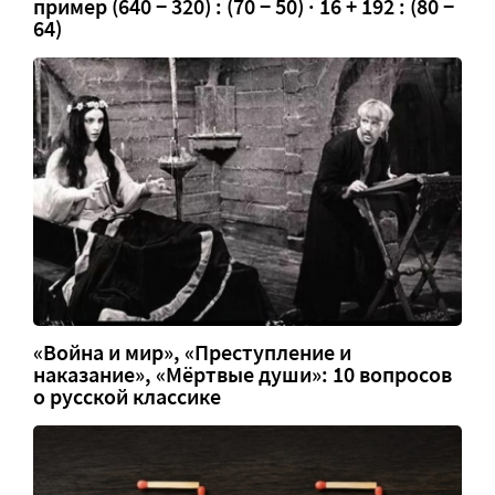
пример (640 − 320) : (70 − 50) · 16 + 192 : (80 −
64)
«Война и мир», «Преступление и
наказание», «Мёртвые души»: 10 вопросов
о русской классике