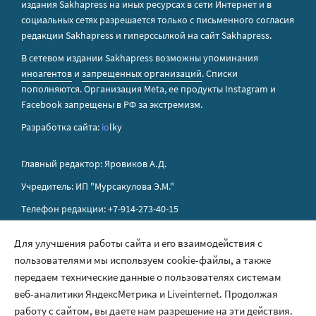
издания Sakhapress на иных ресурсах в сети Интернет и в
социальных сетях разрешается только с письменного согласия
редакции Sakhapress и гиперссылкой на сайт Sakhapress.
В сетевом издании Sakhapress возможны упоминания
иноагентов
и
запрещенных организаций
. Списки
пополняются. Организация Metа, ее продукты Instagram и
Facebook запрещены в РФ за экстремизм.
Разработка сайта:
io
lky
Главный редактор: Яровиков А.Д.
Учредитель: ИП "Мурсакулова Э.М."
Телефон редакции: +7-914-273-40-15
E-mail редакции: sakhapress@mail.ru
Для улучшения работы сайта и его взаимодействия с
пользователями мы используем cookie-файлы, а также
Правила сайта
передаем технические данные о пользователях системам
Политика обработки персональных данных
веб-аналитики ЯндексМетрика и Liveinternet. Продолжая
работу с сайтом, вы даете нам разрешение на эти действия.
Размещение рекламы