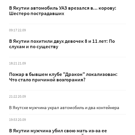
В Якутии автомобиль УАЗ врезался в... корову:
Шестеро пострадавших
09:17 22.09
В Якутии похитили двух девочек 8 и 11 лет: По
слухам и по существу
18:21 21.09
Пожар в бывшем клубе "Дракон" локализован:
Что стало причиной возгорания?
21:22 20.09
В Якутске мужчина украл автомобиль и два контейнера
19:53 20.09
В Якутии мужчина убил свою мать из-за ее