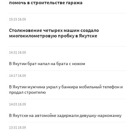
помочь в строительстве гаража
15:15 18.09
Столкновение четырех машин создало
многокилометровую пробку в Якутске
14:31 18.09
В Якутии брат напал на брата с ножом
14:17 18.09
В Якутии мужчина украл у банкира мобильный телефон и
продал строителю
14:03 18.09
В Якутске на автомойке задержали девушку-наркоманку
13:31 18.09