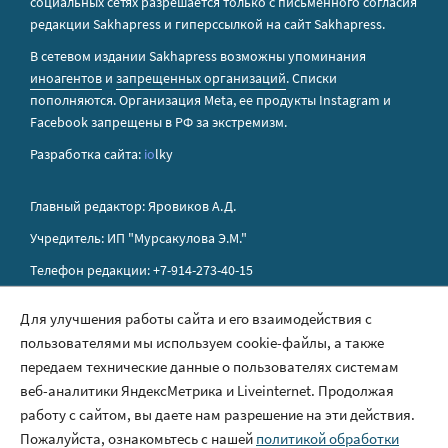
социальных сетях разрешается только с письменного согласия
редакции Sakhapress и гиперссылкой на сайт Sakhapress.
В сетевом издании Sakhapress возможны упоминания
иноагентов
и
запрещенных организаций
. Списки
пополняются. Организация Metа, ее продукты Instagram и
Facebook запрещены в РФ за экстремизм.
Разработка сайта:
io
lky
Главный редактор: Яровиков А.Д.
Учредитель: ИП "Мурсакулова Э.М."
Телефон редакции: +7-914-273-40-15
E-mail редакции: sakhapress@mail.ru
Для улучшения работы сайта и его взаимодействия с
пользователями мы используем cookie-файлы, а также
Правила сайта
передаем технические данные о пользователях системам
Политика обработки персональных данных
веб-аналитики ЯндексМетрика и Liveinternet. Продолжая
работу с сайтом, вы даете нам разрешение на эти действия.
Размещение рекламы
Пожалуйста, ознакомьтесь с нашей
политикой обработки