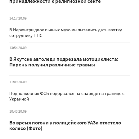
принадлежности к религиозной секте
14:17 20.09
В Нерюнгри двое пьяных мужчин пытались дать взятку
сотруднику ППС
13:54 20.09
В Якутске автоледи подрезала мотоциклиста:
Парень получил различные травмы
11:09 20.09
Подполковник ФСБ подорвался на снаряде на границе с
Украиной
10:43 20.09
Во время погони у полицейского УАЗа отлетело
колесо (Фото)