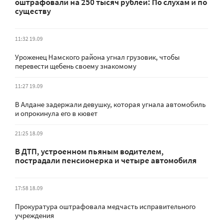
оштрафовали на 250 тысяч рублей: По слухам и по
существу
11:32 19.09
Уроженец Намского района угнал грузовик, чтобы
перевести щебень своему знакомому
11:27 19.09
В Алдане задержали девушку, которая угнала автомобиль
и опрокинула его в кювет
21:25 18.09
В ДТП, устроенном пьяным водителем,
пострадали пенсионерка и четыре автомобиля
17:58 18.09
Прокуратура оштрафовала медчасть исправительного
учреждения