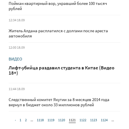
Пойман квартирный вор, укравший более 100 тысяч
рублей
12:34 18.09
Житель Алдана расплатился с долгами после ареста
автомобиля
12:00 18.09
ВИДЕО
Лифт-убийца раздавил студента в Китае (Видео
18+)
11:44 18.09
Следственный комитет Якутии за 8 месяцев 2014 года
вернул в бюджет около 33 миллионов рублей
‹
1
2
...
1118
1119
1120
1121
1122
1123
1124
...